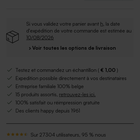
A retenir :
Qualité du papier : papier cartonné épais. Finition
naturelle
Si vous validez votre panier avant
h
, la date
Format : 17 x 11 cm.
d'expédition de votre commande est estimée au
Matière : carton
10/08/2026
› Voir toutes les options de livraison
Testez et commandez un échantillon (
€ 1,00
)
Expedition possible directement à vos destinataires
Entreprise familiale 100% belge
15 produits assortis,
retrouvez-les ici.
100% satisfait ou réimpression gratuite
Des clients happy depuis 1961
Sur 27304 utilisateurs, 95 % nous