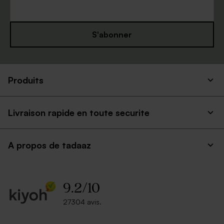
S'abonner
Enveloppe communion
Enveloppe rouge
Produits
papier moucheté naturel
rectangulaire
Livraison rapide en toute securite
A propos de tadaaz
9.2
/
10
Enveloppe blanche
Jolie enveloppe blanche
27304 avis.
rectangle
rectangle