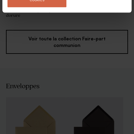
Carte invitation communion
Invitation communion ronde
ronde colombe poétique et
et couronne florale et dorure
dorure
Voir toute la collection Faire-part
communion
Enveloppes