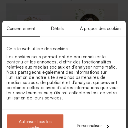
Bougie en verre et liège
Savon artisanal communion
communion
senteur Fraîcheur
Consentement
Détails
À propos des cookies
Ce site web utilise des cookies.
Les cookies nous permettent de personnaliser le
contenu et les annonces, d'offrir des fonctionnalités
Faire part communion
Carte invitation communion
relatives aux médias sociaux et d'analyser notre trafic.
couronne végétale
chic dentelée
Nous partageons également des informations sur
l'utilisation de notre site avec nos partenaires de
Pot en verre communion
Bombes à graines
médias sociaux, de publicité et d'analyse, qui peuvent
nervuré couvercle bois
communion ton ivoire (± 25
gravure message
ex)
combiner celles-ci avec d'autres informations que vous
leur avez fournies ou qu'ils ont collectées lors de votre
utilisation de leurs services.
Autoriser tous les
Personnaliser
cookies