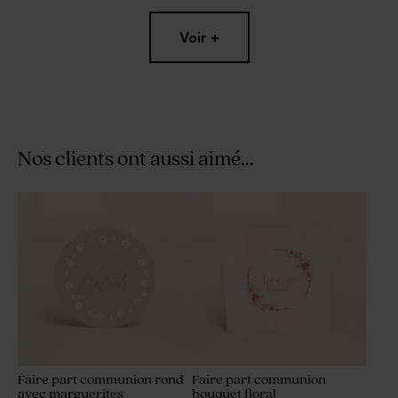
Voir +
Nos clients ont aussi aimé...
Bougie arc-en-ciel blanche
Contenant à dragées
transparent rond
communion
Faire part communion rond
Faire part communion
avec marguerites
bouquet floral