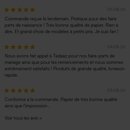
05.08.26
Commande reçue le lendemain. Pratique pour des faire
parts de naissance ! Très bonne qualité de papier. Rien à
dire. Et grand choix de modèles à petits prix. Je suis fan !
04.08.26
Nous avons fait appel à Tadaaz pour nos faire-parts de
Enveloppe rectangulaire gris
Enveloppe communion ocre
argent
rouge
mariage ainsi que pour les remerciements et nous sommes
extrêmement satisfaits ! Produits de grande qualité, livraison
rapide.
03.08.26
Conforme à la commande. Papier de très bonne qualité
ainsi que l’impression .
Voir tous les avis
>
Enveloppe communion vert
Enveloppe communion