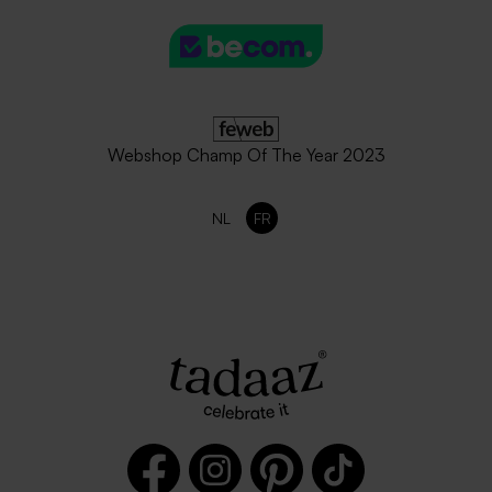
sapin
lavande
Webshop Champ Of The Year 2023
NL
FR
Enveloppe rose nude
Enveloppe rectangulaire
rectangle
bleu nuit