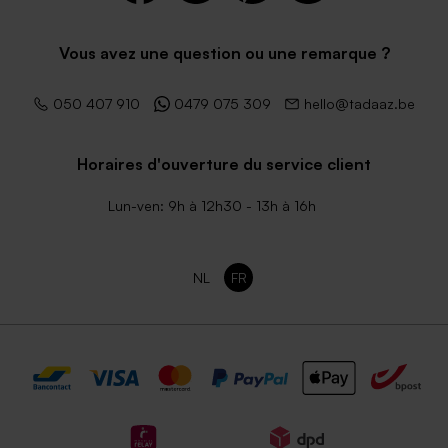
Enveloppe bleu ciel
Enveloppe rose pâle
Vous avez une question ou une remarque ?
050 407 910
0479 075 309
hello@tadaaz.be
Horaires d'ouverture du service client
Lun-ven: 9h à 12h30 - 13h à 16h
Enveloppe blanche
Enveloppe communion vert
autocollante
eucalyptus
NL
FR