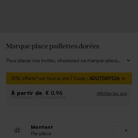
Marque place paillettes dorées
Pour placer vos invités, choisissez ce marque-place
fête à paillettes ! Sobre avec ses petits détails chic, il se
mariera parfaitement à votre décoration de table. Les
15% offerts* sur tout le site | Code :
AOUTDAYS26
marque-place sont envoyés vierges, à vous de les
personnaliser avec votre plume en inscrivant le
À partir de
€ 0,96
Afficher les prix
prénom de chaque invité.
Prix/pièce (TVA comprise)
Montant
Par pièce