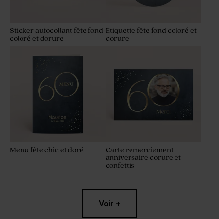
Sticker autocollant fête fond
Etiquette fête fond coloré et
coloré et dorure
dorure
Menu fête chic et doré
Carte remerciement
anniversaire dorure et
confettis
Voir +