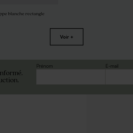
oppe blanche rectangle
Voir +
Prénom
E-mail
informé.
uction.
oppe noire
Enveloppe bleu ciel