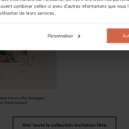
euvent combiner celles-ci avec d'autres informations que vous le
tilisation de leurs services.
Personnaliser
Aut
ation noces d'or bouquet
et fond nature
Voir toute la collection Invitation fête