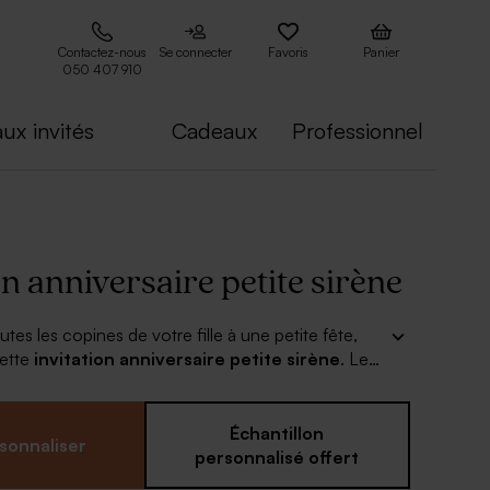
Contactez-nous
Se connecter
Favoris
Panier
050 407 910
ux invités
Cadeaux
Professionnel
on anniversaire petite sirène
tes les copines de votre fille à une petite fête,
cette
invitation anniversaire petite sirène
. Les
tiques seront visibles en un coup d'œil, n'oubliez
la date, l'heure et le lieu du rendez-vous. Ce
rait leur plaire. Pour le texte, différentes couleurs
Échantillon
sonnaliser
iture sont disponibles.
personnalisé offert