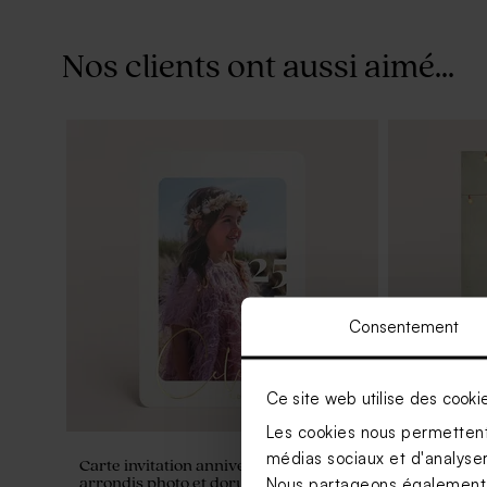
Nos clients ont aussi aimé...
Consentement
Ce site web utilise des cooki
Les cookies nous permettent 
médias sociaux et d'analyser 
Carte invitation anniversaire bords
Carte invit
Nous partageons également de
arrondis photo et dorure
champêtre