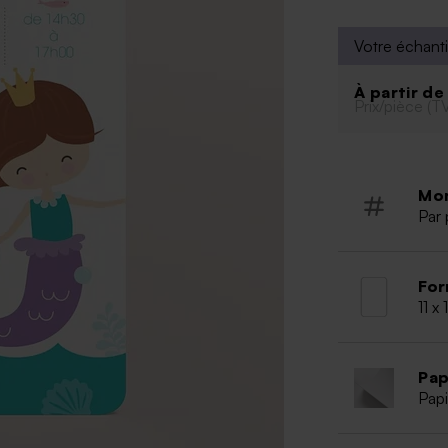
Votre échanti
À partir d
Prix/pièce (T
Mo
Par 
For
11 x
Pap
Papi