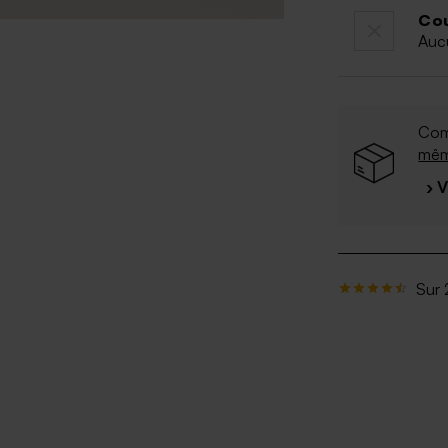
Cou
Auc
Com
mê
› 
Sur 