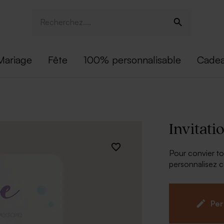
Mariage
Fête
100% personnalisable
Cadea
Invitati
Pour convier tou
personnalisez 
informations pra
pas de préciser 
design océan dev
Per
et polices d'écr