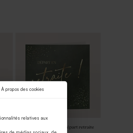
À propos des cookies
onnalités relatives aux
Carte invitation pot de départ retraite
aires de médias sociaux, de