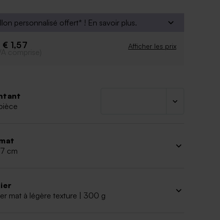
llon personnalisé offert* !
En savoir plus.
€ 1,57
e
Afficher les prix
VA comprise)
ntant
pièce
mat
 17 cm
ier
er mat à légère texture | 300 g