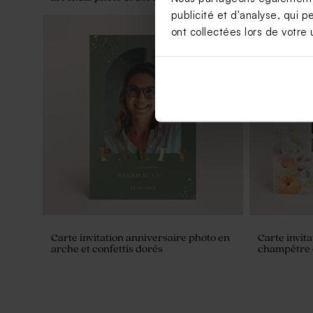
publicité et d'analyse, qui p
ont collectées lors de votre u
Carte invitation anniversaire photo en
Carte invit
arche et confettis dorés
champêtre 