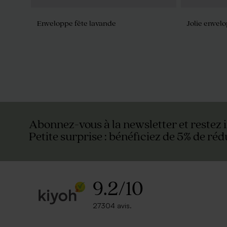
Enveloppe fête lavande
Jolie envel
Abonnez-vous à la newsletter et restez 
Petite surprise : bénéficiez de 5% de réd
9.2
/
10
27304 avis.
Enveloppe rose pâle
Jolie envel