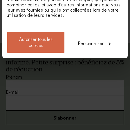
combiner celles-ci avec d'autres informations que vous
leur avez fournies ou qu'ils ont collectées lors de votre
Nouveautés
utilisation de leurs services.
Voir +
Autoriser tous les
Personnaliser
cookies
Abonnez-vous à la newsletter et restez
informé. Petite surprise : bénéficiez de 5%
de réduction.
Cadre coulissant en bois
Affiche maîtresse dessin
pour photos de vacances
Prénom
E-mail
S'abonner