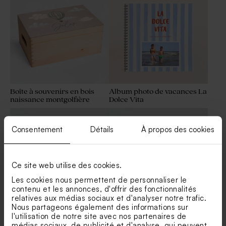
Boîte à souvenirs en bois
Album photo de vacances La
naissance montgolfière
Dolce Vita
Consentement
Détails
À propos des cookies
Ce site web utilise des cookies.
Les cookies nous permettent de personnaliser le
contenu et les annonces, d'offrir des fonctionnalités
relatives aux médias sociaux et d'analyser notre trafic.
Nous partageons également des informations sur
Urne en bois personnalisée
Valisette de naissance
l'utilisation de notre site avec nos partenaires de
avec charnière prénoms
montgolfière
médias sociaux, de publicité et d'analyse, qui peuvent