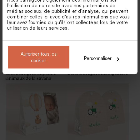
savane
Boîte DIY cadeaux invités
Moulin à vent naissance rose
l'utilisation de notre site avec nos partenaires de
baptême blancs et marron
et son crayon
médias sociaux, de publicité et d'analyse, qui peuvent
personnalisable
combiner celles-ci avec d'autres informations que vous
leur avez fournies ou qu'ils ont collectées lors de votre
utilisation de leurs services.
Autoriser tous les
Personnaliser
cookies
Etui à dragées baptême
Boite à dragées montgolfière
animaux de la savane
Dragées marbré or 1 kg (±
Boîte DIY cadeaux invités
240 ex)
mariage rose