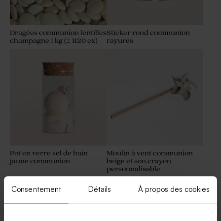
Dragées communion lentilles
Sticker rond communion
champagne 1 kg (± 1120 ex)
rayures
Sticker communion costume
Sticker communion
enfant (3,7 cm)
minimaliste
Pot en verre sel de bain
Moulin à vent communion
jaune communion
beige et son crayon
personnalisable
Sticker communion douces
Stickers bougie communion
fleurs
macramé
Consentement
Détails
À propos des cookies