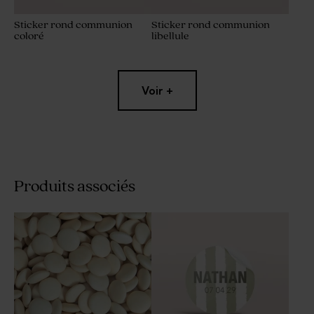
Sticker rond communion
Sticker rond communion
coloré
libellule
Voir +
Produits associés
Sticker communion
Sticker communion
transparent fleurs
tournesol (3,7 cm)
printanières 3.7 cm