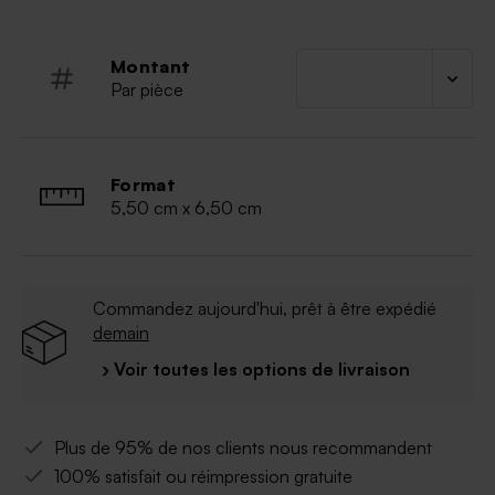
Dimensions : Hauteur 6,5 cm, diamètre 6 cm
Vendu par lot de 12 ex
Avec son couvercle en verre
Montant
Par pièce
Format
5,50 cm x 6,50 cm
Commandez aujourd'hui, prêt à être expédié
demain
› Voir toutes les options de livraison
Plus de 95% de nos clients nous recommandent
100% satisfait ou réimpression gratuite