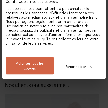
Ce site web utilise des cookies.
Les cookies nous permettent de personnaliser le
contenu et les annonces, d'offrir des fonctionnalités
relatives aux médias sociaux et d'analyser notre trafic.
Nous partageons également des informations sur
l'utilisation de notre site avec nos partenaires de
Sels de bain communion
Bombe de bain communion
médias sociaux, de publicité et d'analyse, qui peuvent
jaune
jaune pâle (± 30 ex)
combiner celles-ci avec d'autres informations que vous
leur avez fournies ou qu'ils ont collectées lors de votre
utilisation de leurs services.
Voir +
Autoriser tous les
Personnaliser
cookies
Nos clients ont aussi aimé...
Dragées communion couleur
Bouquet de fleurs séchées
champagne 1 kg (± 240 ex)
blanches communion