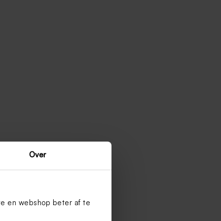
Over
te en webshop beter af te