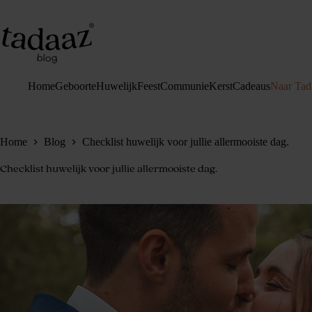
Ga
naar
de
inhoud
Home
Geboorte
Huwelijk
Feest
Communie
Kerst
Cadeaus
Naar Tad
Home
Blog
Checklist huwelijk voor jullie allermooiste dag.
Checklist huwelijk voor jullie allermooiste dag.