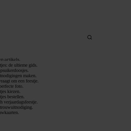
n artikels.
jes: de ultieme gids.
psuikerdoosjes.
itnodigingen maken.
vraagt om een feestje.
perfecte foto.
jes kiezen.
jes bestellen.
ch verjaardagsfeestje.
 trouwuitnodiging.
uwkaarten.