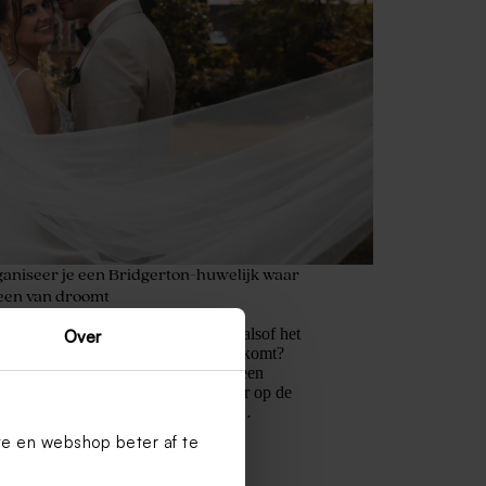
ganiseer je een Bridgerton-huwelijk waar
een van droomt
je van een trouwfeest dat eruitziet alsof het
Over
treeks uit de wereld van Bridgerton komt?
egante details, romantische flair en een
g naar Regency‑stijl? Dan zit je hier op de
 plek. Laat niets aan het toeval over…
Ina
27 januari 2026
te en webshop beter af te