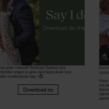
Zijn jullie verloofd? Proficiat! Dankzij onze
Een t
checklist vergeet je geen enkel klein detail voor
(2026
jullie wondermooie dag ✨💍
Onze 
een mo
Download nu
brieve
zijn t
aanwe