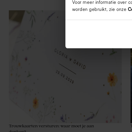
Voor meer informatie over c
worden gebruikt, zie onze
C
Trouwkaarten versturen: waar moet je aan
denken?