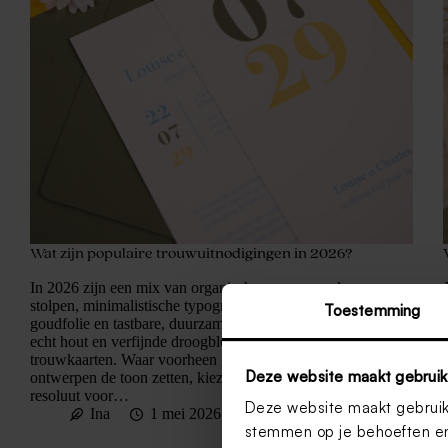
Wat zijn populaire trouwuitnodigingen in 2026?
In 2026 zijn een mix van organische vormen zoals
stolpen, minimalistische typografie, subtiele
Toestemming
goudfolie en tastbare, duurzame materialen zoals
echt hout en verfijnde droogbloemen populair voor
trouwkaarten. Waar voorheen grote, drukke
Deze website maakt gebruik
ontwerpen de toon zetten, kiezen koppels nu
resoluut voor…
Deze website maakt gebruik 
Ina
1 mei 2026
stemmen op je behoeften en