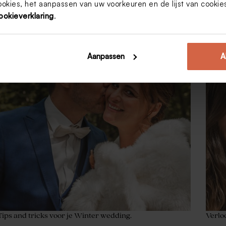
ookies, het aanpassen van uw voorkeuren en de lijst van cooki
ookieverklaring
.
Aanpassen
A
Tips and tricks voor je Winter wedding.
Verloo