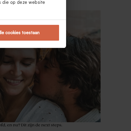
es die op deze website
lle cookies toestaan
fd, en nu? Dit zijn de next steps.