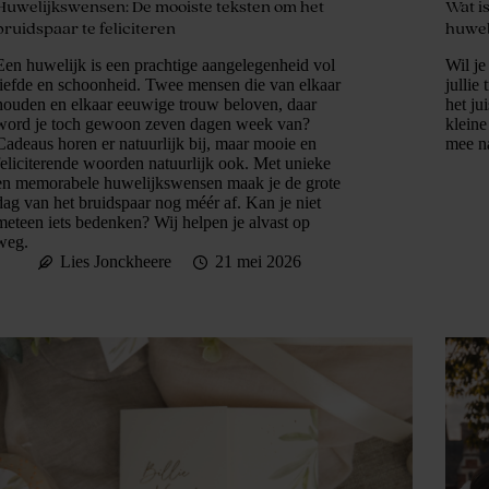
Huwelijkswensen: De mooiste teksten om het
Wat i
bruidspaar te feliciteren
huwel
Een huwelijk is een prachtige aangelegenheid vol
Wil je
liefde en schoonheid. Twee mensen die van elkaar
jullie
houden en elkaar eeuwige trouw beloven, daar
het ju
word je toch gewoon zeven dagen week van?
kleine
Cadeaus horen er natuurlijk bij, maar mooie en
mee n
feliciterende woorden natuurlijk ook. Met unieke
en memorabele huwelijkswensen maak je de grote
dag van het bruidspaar nog méér af. Kan je niet
meteen iets bedenken? Wij helpen je alvast op
weg.
Lies Jonckheere
21 mei 2026