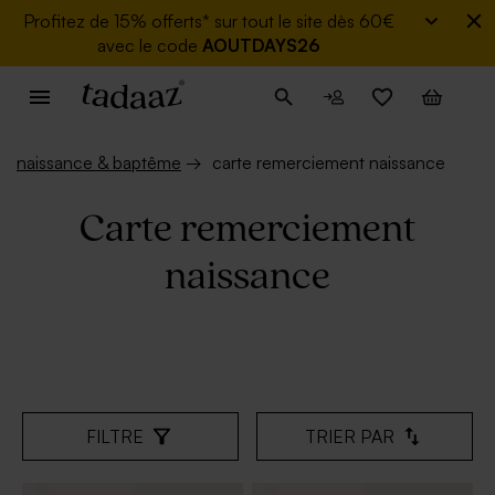
Profitez de
15% offerts* sur tout le site dès 60€
avec le code
AOUTDAYS26
naissance & baptême
→
carte remerciement naissance
Carte remerciement
naissance
FILTRE
TRIER PAR