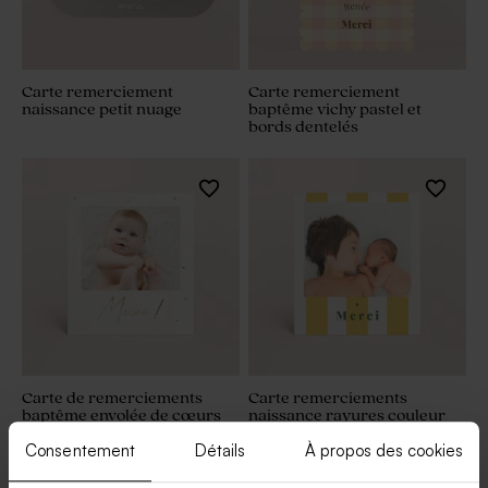
Carte remerciement
Carte remerciement
naissance petit nuage
baptême vichy pastel et
bords dentelés
Carte de remerciements
Carte remerciements
baptême envolée de cœurs
naissance rayures couleur
dorés
peps
Consentement
Détails
À propos des cookies