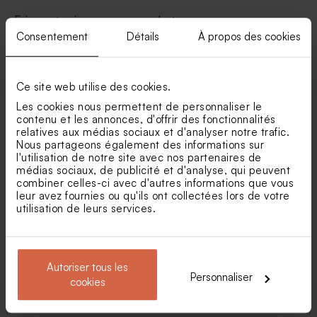
Faire part naissance garçon photo
Consentement
Détails
À propos des cookies
Faire part naissance garçon vintage
Ce site web utilise des cookies.
Faire part naissance jumeaux
Les cookies nous permettent de personnaliser le
contenu et les annonces, d'offrir des fonctionnalités
relatives aux médias sociaux et d'analyser notre trafic.
Faire part naissance jungle photo
Nous partageons également des informations sur
l'utilisation de notre site avec nos partenaires de
médias sociaux, de publicité et d'analyse, qui peuvent
Faire part naissance sans photo
combiner celles-ci avec d'autres informations que vous
leur avez fournies ou qu'ils ont collectées lors de votre
utilisation de leurs services.
Faire part naissance aquarelle
Faire part naissance frères et soeurs
Autoriser tous les
Personnaliser
cookies
Faire-part naissance kraft