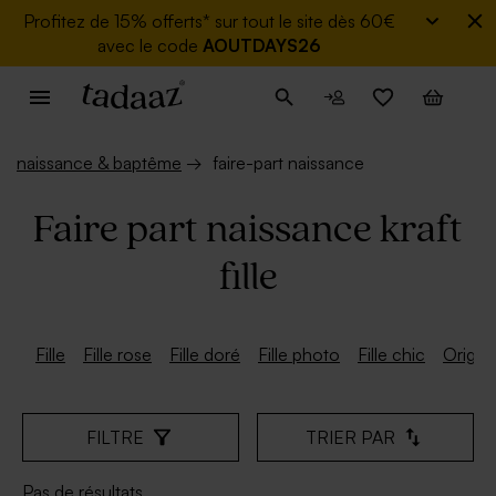
Profitez de
15% offerts* sur tout le site dès 60€
avec le code
AOUTDAYS26
naissance & baptême
→
faire-part naissance
Faire part naissance kraft
fille
Fille
Fille rose
Fille doré
Fille photo
Fille chic
Original
FILTRE
TRIER PAR
Pas de résultats