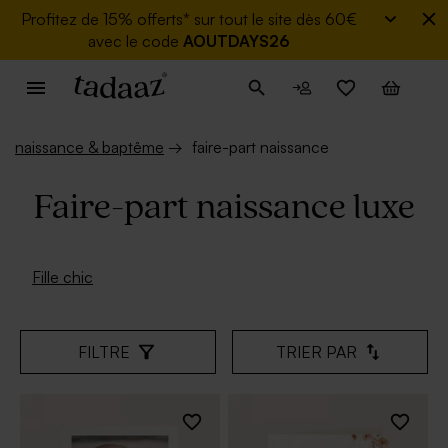
Profitez de
15% offerts* sur tout le site dès 60€
avec le code
AOUTDAYS26
naissance & baptême
→
faire-part naissance
Faire-part naissance luxe
Fille chic
FILTRE
TRIER PAR