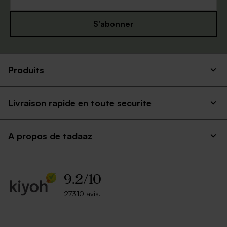
S'abonner
Enveloppe mariage
Enveloppe blanche
Produits
mouchetée papier naturel
rectangle
Livraison rapide en toute securite
A propos de tadaaz
9.2
/
10
Magnifique enveloppe dorée
Enveloppe rouge
27310 avis.
rectangulaire