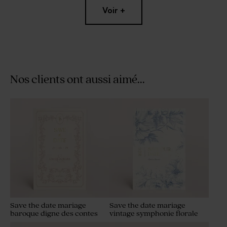
Voir +
Nos clients ont aussi aimé...
Menu mariage fleurs
Carte remerciement
violettes
mariage couronne fleurs des
champs
Save the date mariage
Save the date mariage
baroque digne des contes
vintage symphonie florale