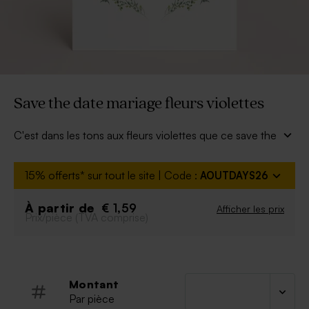
Save the date mariage fleurs violettes
C'est dans les tons aux fleurs violettes que ce save the
date mariage annoncera votre future union. Les détails
de ce jour suivront sur votre faire-part.
15% offerts* sur tout le site | Code :
AOUTDAYS26
À personnaliser :
Texte
À partir de
€ 1,59
Afficher les prix
Prix/pièce (TVA comprise)
Police et couleur de la police
Possibilité d'ajouter le symbole de votre choix
grâce à notre outil de personnalisation
Montant
Par pièce