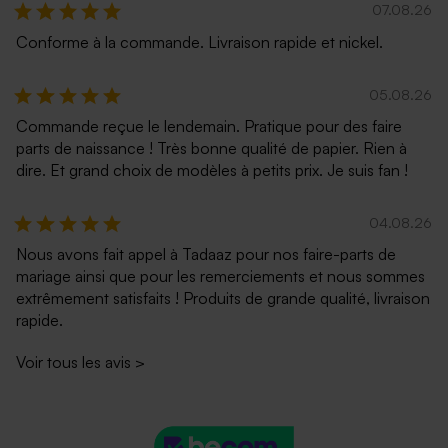
07.08.26
Conforme à la commande. Livraison rapide et nickel.
05.08.26
Commande reçue le lendemain. Pratique pour des faire
parts de naissance ! Très bonne qualité de papier. Rien à
dire. Et grand choix de modèles à petits prix. Je suis fan !
Enveloppe rectangulaire gris
Enveloppe écologique
argent
04.08.26
Nous avons fait appel à Tadaaz pour nos faire-parts de
mariage ainsi que pour les remerciements et nous sommes
extrêmement satisfaits ! Produits de grande qualité, livraison
rapide.
Voir tous les avis
>
Jolie enveloppe blanche
Enveloppe blanc cassé
rectangle
autocollante