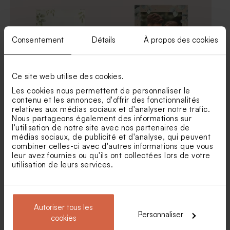
Carton invitation mariage
Panneau mariage fleurs de
fleurs éparses
printemps
Consentement
Détails
À propos des cookies
Ce site web utilise des cookies.
Les cookies nous permettent de personnaliser le
contenu et les annonces, d'offrir des fonctionnalités
Save the date mariage à
Save the date mariage
relatives aux médias sociaux et d'analyser notre trafic.
l'ombre des oliviers
eucalyptus et dorure
Nous partageons également des informations sur
cuivrée
l'utilisation de notre site avec nos partenaires de
Bombes à graines mariage et
Etiquette prénoms mariage
médias sociaux, de publicité et d'analyse, qui peuvent
son étui fleurs éparses
fleurs éparses
combiner celles-ci avec d'autres informations que vous
leur avez fournies ou qu'ils ont collectées lors de votre
utilisation de leurs services.
Autoriser tous les
Personnaliser
cookies