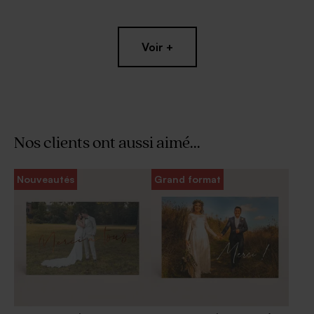
Voir +
Nos clients ont aussi aimé...
Menu mariage fleurs
Save the date mariage fleurs
Nouveautés
Grand format
violettes
violettes