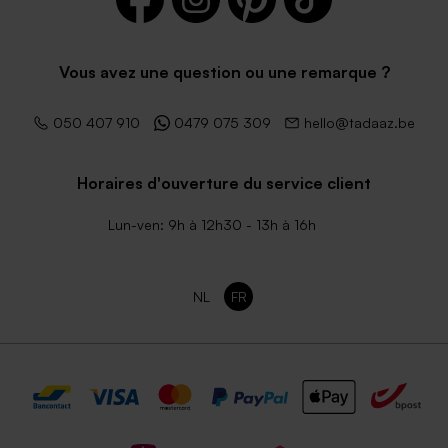
Enveloppe couleur bleu nuit
Enveloppe mariage ocre
rouge
Vous avez une question ou une remarque ?
050 407 910
0479 075 309
hello@tadaaz.be
Horaires d'ouverture du service client
Lun-ven: 9h à 12h30 - 13h à 16h
NL
FR
Enveloppe noire rectangle