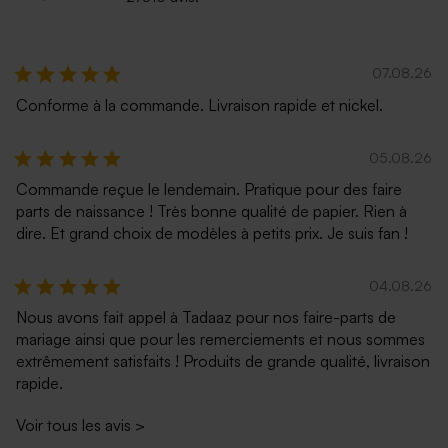
07.08.26
Conforme à la commande. Livraison rapide et nickel.
05.08.26
Commande reçue le lendemain. Pratique pour des faire
parts de naissance ! Très bonne qualité de papier. Rien à
Enveloppe rectangulaire gris
Enveloppe blanc cassé
dire. Et grand choix de modèles à petits prix. Je suis fan !
argent
autocollante
04.08.26
Nous avons fait appel à Tadaaz pour nos faire-parts de
mariage ainsi que pour les remerciements et nous sommes
extrêmement satisfaits ! Produits de grande qualité, livraison
rapide.
Voir tous les avis
>