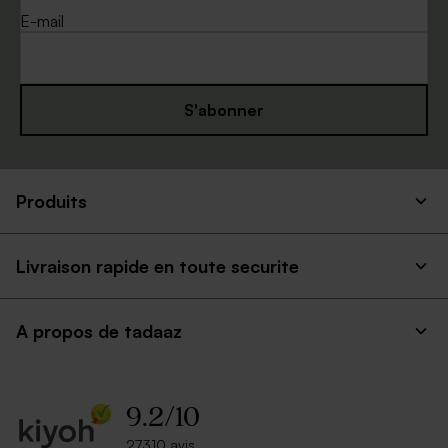
E-mail
S'abonner
Enveloppe blanche
Enveloppe mariage
autocollante
mouchetée papier naturel
Produits
Livraison rapide en toute securite
A propos de tadaaz
9.2
/
10
Enveloppe blanche
Enveloppe rouge
rectangle
rectangulaire
27310 avis.