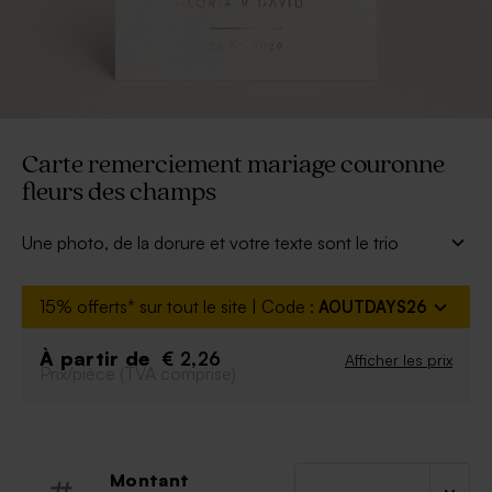
Carte remerciement mariage couronne
fleurs des champs
Une photo, de la dorure et votre texte sont le trio
gagnant de cette carte remerciement mariage chic.
À personnaliser :
15% offerts* sur tout le site | Code :
AOUTDAYS26
Texte et photo
Police et couleur de la police
À partir de
€ 2,26
Afficher les prix
Prix/pièce (TVA comprise)
Couleur de la dorure
Possibilité d'ajouter le symbole de votre choix
grâce à notre outil de personnalisation
Montant