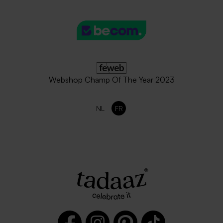
Jolie enveloppe blanche
Enveloppe mariage rouille
rectangle
Webshop Champ Of The Year 2023
NL
FR
Enveloppe mariage vert
Jolie enveloppe rose nude
sapin