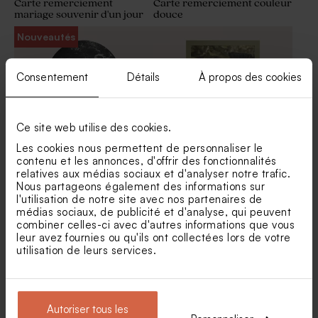
Carte remerciement
Carte remerciement couleur
mariage souvenir d'un jour
douce
Carton invitation mariage
Panneau mariage fleurs de
Nouveautés
fleurs éparses
printemps
Consentement
Détails
À propos des cookies
Ce site web utilise des cookies.
Les cookies nous permettent de personnaliser le
contenu et les annonces, d'offrir des fonctionnalités
relatives aux médias sociaux et d'analyser notre trafic.
Carte remerciement arche
Carte remerciements
Nous partageons également des informations sur
mariage merci précieux et
mariage ticket d'invitation et
l'utilisation de notre site avec nos partenaires de
son vernis
dorure
Bombes à graines mariage et
Etiquette prénoms mariage
médias sociaux, de publicité et d'analyse, qui peuvent
son étui fleurs éparses
fleurs éparses
combiner celles-ci avec d'autres informations que vous
leur avez fournies ou qu'ils ont collectées lors de votre
utilisation de leurs services.
Autoriser tous les