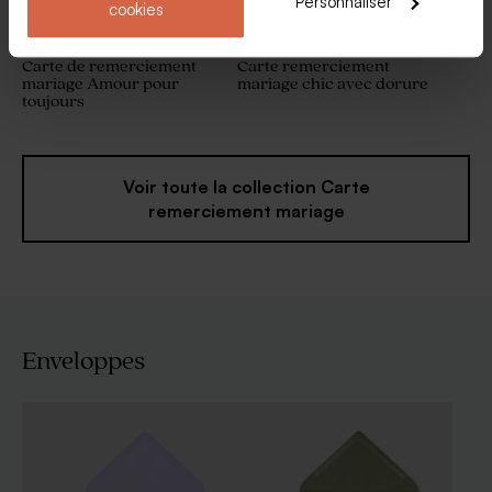
Personnaliser
cookies
Carte de remerciement
Carte remerciement
mariage Amour pour
mariage chic avec dorure
toujours
Voir toute la collection Carte
remerciement mariage
Enveloppes