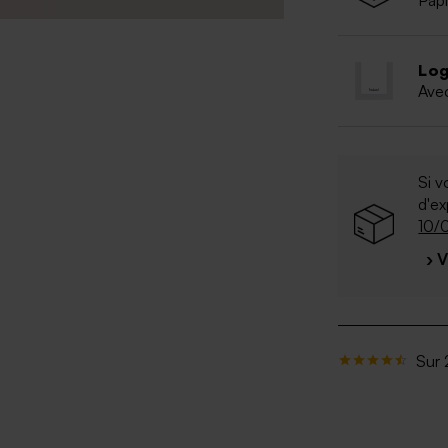
Papi
Log
Ave
Si v
d'e
10/
› 
Sur 