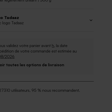
er légèrement brillant | 300 g
o Tadaaz
c logo Tadaaz
ous validez votre panier avant
h
, la date
xpédition de votre commande est estimée au
08/2026
Voir toutes les options de livraison
27310 utilisateurs, 95 % nous recommandent.