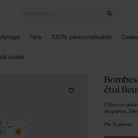
Mariage
Fête
100% personnalisable
Cadea
ité original
Bombes 
étui fle
Offrez un doux 
de graines. Ell
choisies pour é
Par 12 pièces
créer un joli tab
Elles participent