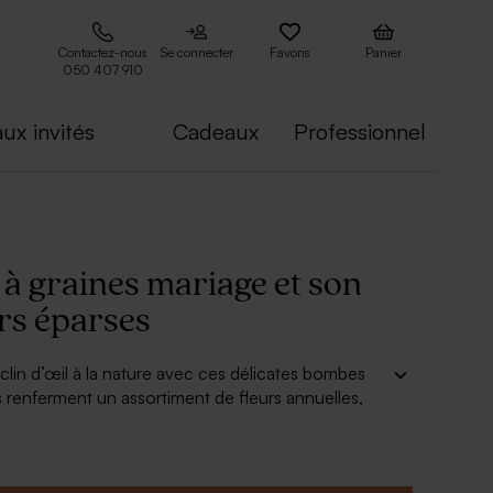
Contactez-nous
Se connecter
Favoris
Panier
050 407 910
ux invités
Cadeaux
Professionnel
à graines mariage et son
urs éparses
clin d’œil à la nature avec ces délicates bombes
es renferment un assortiment de fleurs annuelles,
clore du printemps jusqu’aux beaux jours d’été et
leau fleuri aux airs de prairie.
 à la préservation de la biodiversité en attirant