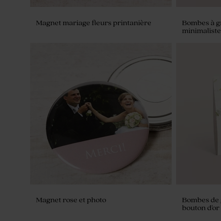
Magnet mariage fleurs printanière
Bombes à gr
minimaliste 
Panneau mariage fleurs de printemps
Etiquette p
éparses
Magnet rose et photo
Bombes de g
bouton d'or