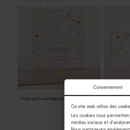
Consentement
Faire part mariage plexi fleurs éparses
Faire part 
éparses
Ce site web utilise des cooki
Les cookies nous permettent 
médias sociaux et d'analyser 
Nous partageons également de