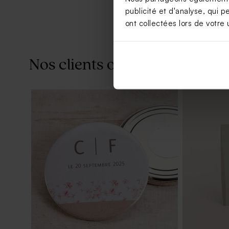
publicité et d'analyse, qui p
ont collectées lors de votre u
Nos clients ont aussi aimé...
Menu mariage fleurs violettes
Carte reme
couronne f