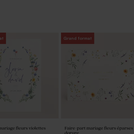
at
Grand format
mariage fleurs violettes
Faire-part mariage fleurs éparses 
dorure