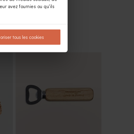
ur avez fournies ou qu'ils
oriser tous les cookies
ttes
Carton invitation mariage fleurs
éparses