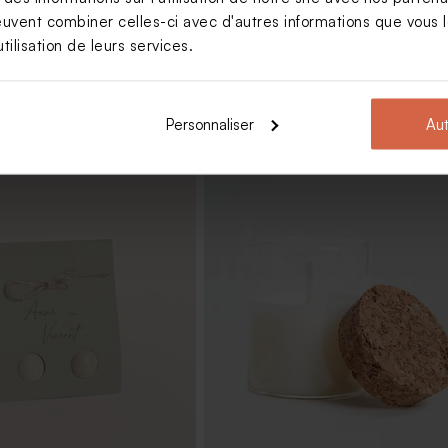
euvent combiner celles-ci avec d'autres informations que vous le
tilisation de leurs services.
Personnaliser
Aut
rciement mariage
Save the date mariage fleurs viole
leurs des champs