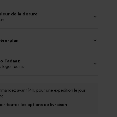
leur de la dorure
un
ière-plan
o Tadaaz
c logo Tadaaz
mandez avant
14h
, pour une expédition
le jour
me
Voir toutes les options de livraison