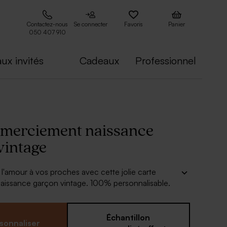
Contactez-nous
Se connecter
Favoris
Panier
050 407 910
ux invités
Cadeaux
Professionnel
emerciement naissance
vintage
l'amour à vos proches avec cette jolie carte
aissance garçon vintage. 100% personnalisable.
r :
texte
Échantillon
sonnaliser
 caractère