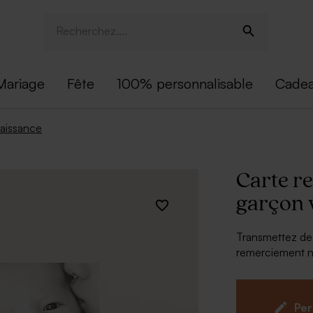
Mariage
Fête
100% personnalisable
Cadea
aissance
Carte r
garçon 
Transmettez de 
remerciement n
À personnalise
Photo et 
Per
Police de