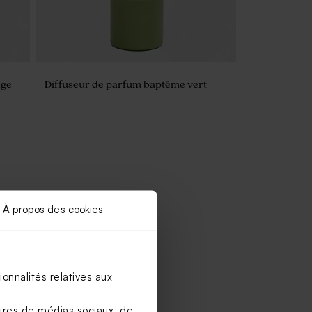
age
Diffuseur de parfum baptême vert
À propos des cookies
onnalités relatives aux
aires de médias sociaux, de