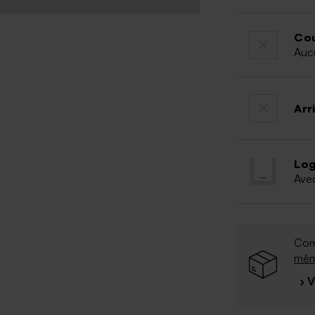
Cou
Auc
Arr
Log
Ave
Com
mê
› 