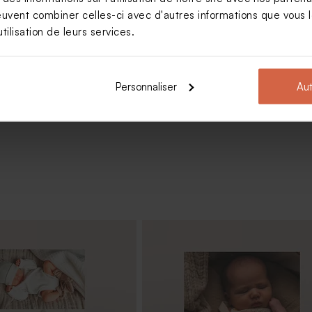
euvent combiner celles-ci avec d'autres informations que vous le
nt baptême vert et son
tilisation de leurs services.
Personnaliser
Aut
Voir +
ragées baptême tissu vert
Moulin à vent baptême vert et son
crayon personnalisable