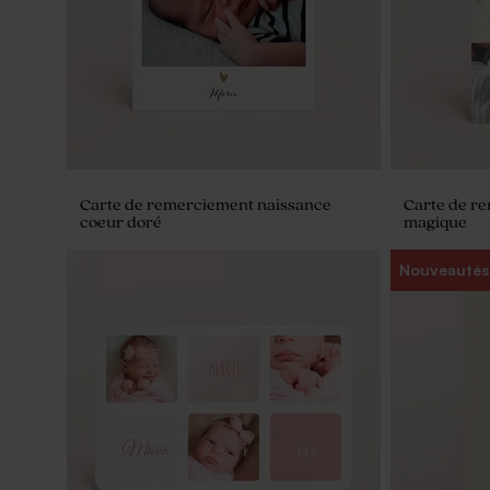
Carte de remerciement naissance
Carte de re
coeur doré
magique
Nouveautés
Tube de paillette de savon - Cadeau
Contenant 
invité baptême
velours euc