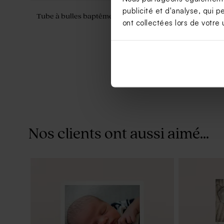
publicité et d'analyse, qui p
Tube à bulles baptême vert eucalyptus
Moulin à ve
ont collectées lors de votre u
crayon gris
Nos clients ont aussi aimé...
Boîte DIY cadeaux invités naissance
Contenant d
vert
de gris