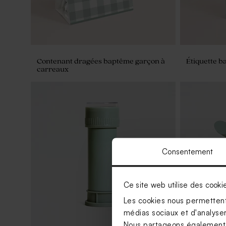
Contenant dragées baptême garçon à
Étiquette b
carreaux
Consentement
Ce site web utilise des cooki
Les cookies nous permettent 
médias sociaux et d'analyser 
Nous partageons également de