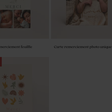
merciement feuillle
Carte remerciement photo unique
à dragées baptême rond
alyptus