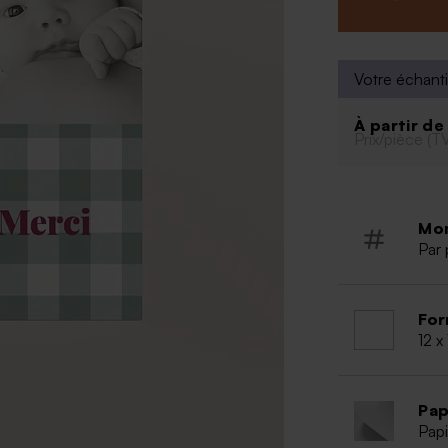
Couleur d
Possibilit
outil de p
Votre échanti
À partir d
Prix/pièce (T
Mo
Par 
For
12 x
Pap
Papi