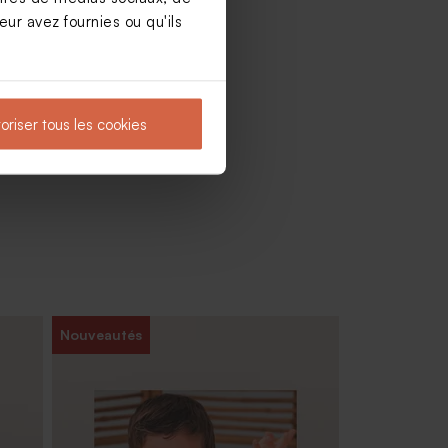
ur avez fournies ou qu'ils
oriser tous les cookies
Nouveautés
Dragées baptême vert pastel -
chocolat 1 kg (± 240 ex)