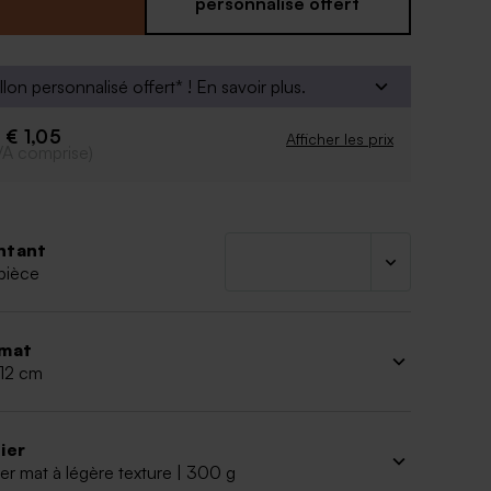
personnalisé offert
e la police
é d'ajouter le symbole de votre choix grâce à notre
ersonnalisation.
llon personnalisé offert* !
En savoir plus.
€ 1,05
e
Afficher les prix
VA comprise)
ntant
pièce
mat
 12 cm
ier
er mat à légère texture | 300 g