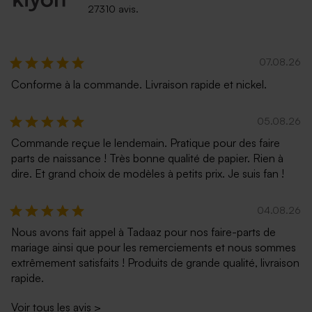
Enveloppe mariage vert
Enveloppe argentée
27310 avis.
eucalyptus
07.08.26
Conforme à la commande. Livraison rapide et nickel.
05.08.26
Commande reçue le lendemain. Pratique pour des faire
parts de naissance ! Très bonne qualité de papier. Rien à
dire. Et grand choix de modèles à petits prix. Je suis fan !
Petite enveloppe bleue
Enveloppe fuchsia tendance
04.08.26
Nous avons fait appel à Tadaaz pour nos faire-parts de
mariage ainsi que pour les remerciements et nous sommes
extrêmement satisfaits ! Produits de grande qualité, livraison
rapide.
Voir tous les avis
>