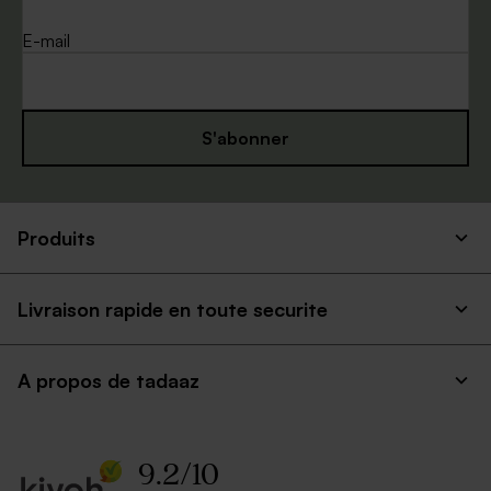
E-mail
S'abonner
Enveloppe naissance rouille
Enveloppe naissance dorée
Produits
petit format
Livraison rapide en toute securite
A propos de tadaaz
9.2
/
10