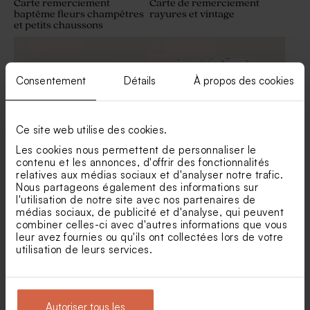
Carte remerciement
Carte de remerciement
baptême fleurs champêtres
rayures et vintage
et petits chaussons
Sucette baptême bleue &
Contenant dragées baptême
blanche
tissu bleu
Consentement
Détails
À propos des cookies
Ce site web utilise des cookies.
Les cookies nous permettent de personnaliser le
contenu et les annonces, d'offrir des fonctionnalités
relatives aux médias sociaux et d'analyser notre trafic.
Carte remerciement
Carte remerciement
Nous partageons également des informations sur
classique ovale et dorure
naissance envolée de fleurs
Sucette baptême bleue &
Sucette baptême arc-en-ciel
l'utilisation de notre site avec nos partenaires de
des champs
dorée
médias sociaux, de publicité et d'analyse, qui peuvent
combiner celles-ci avec d'autres informations que vous
leur avez fournies ou qu'ils ont collectées lors de votre
utilisation de leurs services.
Autoriser tous les