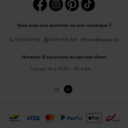
Enveloppe naissance
Enveloppe vert menthe (14 x
émeraude
12,5 cm)
Vous avez une question ou une remarque ?
050 407 910
0479 075 309
hello@tadaaz.be
Horaires d'ouverture du service client
Lun-ven: 9h à 12h30 - 13h à 16h
NL
FR
Enveloppe rose pâle
Enveloppe brune