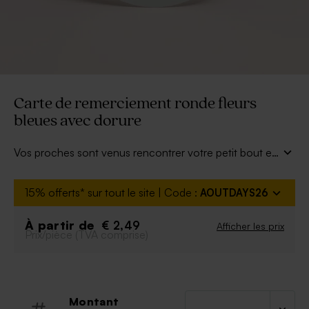
Carte de remerciement ronde fleurs
bleues avec dorure
Vos proches sont venus rencontrer votre petit bout et
l'ont plus que gâté. Cette carte de remerciement
naissance champêtre se personnalise et s'offre avec
15% offerts* sur tout le site | Code :
AOUTDAYS26
tendresse.
À partir de
€ 2,49
Afficher les prix
Prix/pièce (TVA comprise)
Montant