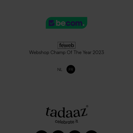
Enveloppe rouge vif
Enveloppe naissance rose
nude
Webshop Champ Of The Year 2023
NL
FR
Grande enveloppe naturelle
Enveloppe naissance papier
naturel mouchetée