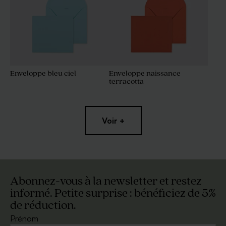
Enveloppe bleu ciel
Enveloppe naissance
terracotta
Voir +
Abonnez-vous à la newsletter et restez
informé. Petite surprise : bénéficiez de 5%
de réduction.
Magnifique enveloppe
Superbe enveloppe carrée
carrée blanche
blanc cassé
Prénom