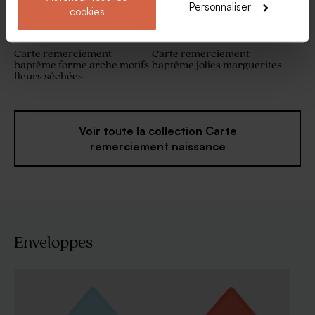
Personnaliser
cookies
Carte remerciement
Carte remerciement
baptême forme arche motifs
baptême jolies marguerites
fleurs séchées
Voir toute la collection Carte
remerciement naissance
Enveloppes