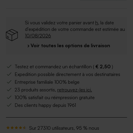
dragées, bougies ou encore pots de fleurs. N'oubliez
pas de prévoir une carte de remerciement naissance
de la même collection afin d'adresser à un grand
Si vous validez votre panier avant
h
, la date
MERCI à votre entourage pour tous les jolis cadeaux
d'expédition de votre commande est estimée au
reçus pour bébé.
10/08/2026
› Voir toutes les options de livraison
Testez et commandez un échantillon (
€ 2,50
)
Expedition possible directement à vos destinataires
Entreprise familiale 100% belge
23 produits assortis,
retrouvez-les ici.
100% satisfait ou réimpression gratuite
Des clients happy depuis 1961
Sur 27310 utilisateurs, 95 % nous