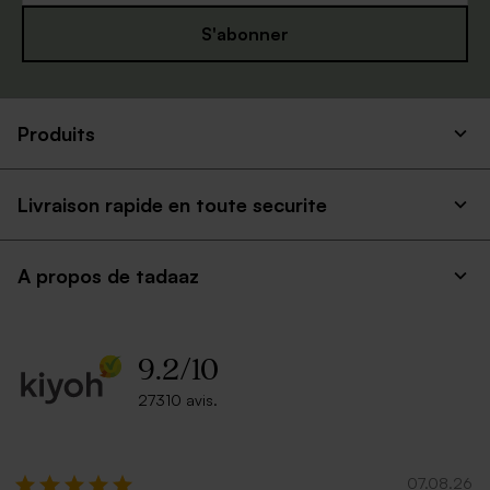
S'abonner
Enveloppe mariage vert
Enveloppe naissance rouille
eucalyptus
petit format
Produits
Livraison rapide en toute securite
A propos de tadaaz
9.2
/
10
Enveloppe argentée
Petite enveloppe bleue
27310 avis.
07.08.26