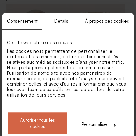
Carte menu baptême
Guirlande fanions baptême
eucalyptus féérique
eucalyptus féérique
Consentement
Détails
À propos des cookies
Ce site web utilise des cookies.
Les cookies nous permettent de personnaliser le
contenu et les annonces, d'offrir des fonctionnalités
relatives aux médias sociaux et d'analyser notre trafic.
Nous partageons également des informations sur
Faire part naissance arche
Faire part naissance petit
l'utilisation de notre site avec nos partenaires de
et dorure fine
papillon
Sticker autocollant baptême
Savon artisanal senteur Thé
médias sociaux, de publicité et d'analyse, qui peuvent
colombe messagère
Chaï
combiner celles-ci avec d'autres informations que vous
leur avez fournies ou qu'ils ont collectées lors de votre
utilisation de leurs services.
Autoriser tous les
Personnaliser
cookies