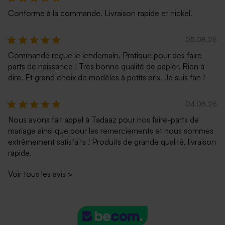
Conforme à la commande. Livraison rapide et nickel.
05.08.26
Commande reçue le lendemain. Pratique pour des faire
Enveloppe fuchsia tendance
Enveloppe rouge vif
parts de naissance ! Très bonne qualité de papier. Rien à
dire. Et grand choix de modèles à petits prix. Je suis fan !
04.08.26
Nous avons fait appel à Tadaaz pour nos faire-parts de
mariage ainsi que pour les remerciements et nous sommes
extrêmement satisfaits ! Produits de grande qualité, livraison
rapide.
Voir tous les avis
>
Magnifique enveloppe
Enveloppe naissance rose
carrée blanche
nude