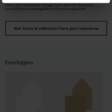
Faire-part naissance vintage
Faire-part de Naissance
renard dans sa montgolfière
Fleurs et aquarelle
Voir toute la collection Faire-part naissance
Enveloppes