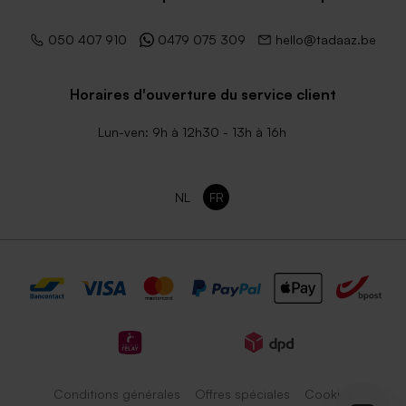
050 407 910
0479 075 309
hello@tadaaz.be
Horaires d'ouverture du service client
Lun-ven: 9h à 12h30 - 13h à 16h
Enveloppe rose pâle
Enveloppe brune
NL
FR
Enveloppe naissance
Enveloppe naissance bleu
lavande
nuit
Conditions générales
Offres spéciales
Cookies