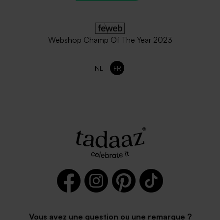
Webshop Champ Of The Year 2023
NL
FR
Enveloppe naissance papier
Enveloppe naissance
naturel mouchetée
terracotta
Enveloppe naissance
Enveloppe vert menthe (14 x
émeraude
12,5 cm)
Vous avez une question ou une remarque ?