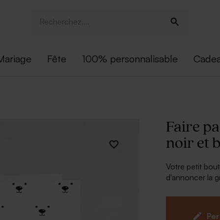
Mariage
Fête
100% personnalisable
Cadea
Faire pa
noir et
Votre petit bout
d'annoncer la g
faire part nai
que mignon fera
n'est pas modif
Per