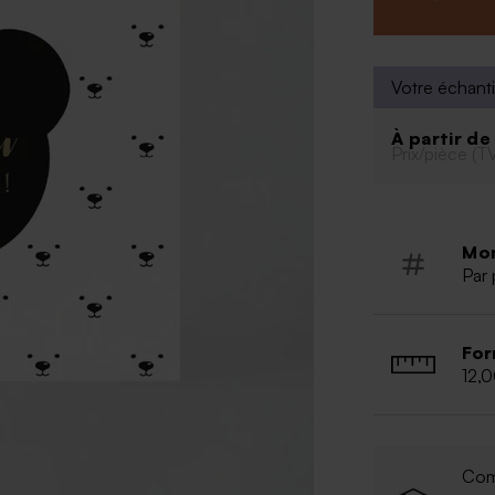
la naissance : p
Le plus de ce fai
Plusieurs police
Buromac 589.
Votre échanti
À partir d
Prix/pièce (T
Mo
Par 
For
12,
Com