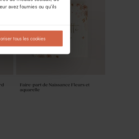
ur avez fournies ou qu'ils
avec
Sucette baptême blanche et dorée
oriser tous les cookies
rd
Faire-part de Naissance Fleurs et
aquarelle