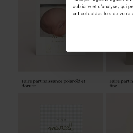
publicité et d'analyse, qui p
ont collectées lors de votre u
Contenant à dragées baptême cloche
Savon baptê
doré
senteur Ca
Faire part naissance polaroïd et
Faire part 
dorure
fine
Dragées baptême blanches et or1 kg (±
1120 ex)