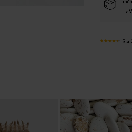
mê
› 
Sur 