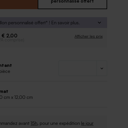
rénom, date et heure de son arrivée, taille et poids.
personnalisé offert
re part : la possibilité d'insérer une photo.
s d'écritures sont disponibles.
049
llon personnalisé offert* !
En savoir plus.
€ 2,00
e
Afficher les prix
VA comprise)
ntant
pièce
mat
00 cm x 12,00 cm
mandez avant
15h
, pour une expédition
le jour