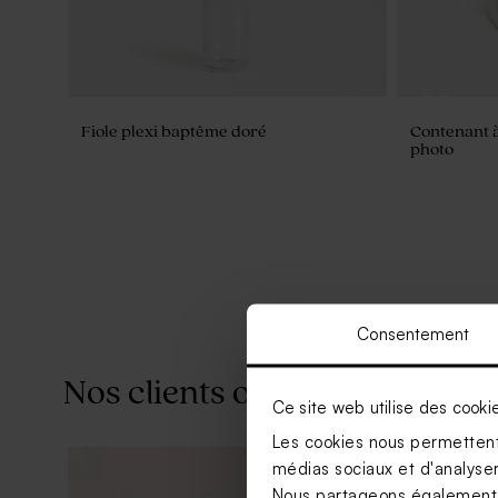
Fiole plexi baptême doré
Contenant 
photo
Consentement
Nos clients ont aussi aimé...
Ce site web utilise des cooki
Les cookies nous permettent 
médias sociaux et d'analyser 
Nous partageons également de