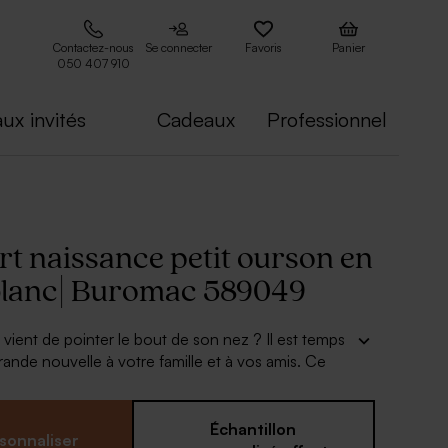
Contactez-nous
Se connecter
Favoris
Panier
050 407 910
ux invités
Cadeaux
Professionnel
rt naissance petit ourson en
 blanc| Buromac 589049
 vient de pointer le bout de son nez ? Il est temps
rande nouvelle à votre famille et à vos amis. Ce
ssance petit ourson en noir et blanc
aussi chic
 l'unanimité. L'écriture en dorée sur la couverture
iable. Rédigez votre texte avec les informations de
Échantillon
sonnaliser