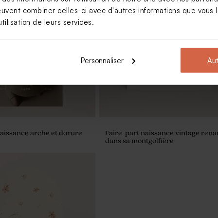
euvent combiner celles-ci avec d'autres informations que vous le
tilisation de leurs services.
me rond fleur d'or -
Contenant à dragées transparent 
lendula Bambou
prénom
Personnaliser
Aut
naissance arche et dorure
Faire-part naissance vintage rena
dans sa montgolfière