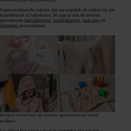
Geborduurde babycadeaus.
Gepersonaliseerde cadeaus zijn erg populair als cadeau bij een
kraambezoek of babyborrel. Nu kan je ook de mooiste
geborduurde
babydekentjes
,
knuffeldoekjes
,
badcapes
en
slabbetjes
personaliseren.
Back to school met de mooiste geborduurde teddy
gadgets.
Ga stijlvol terug naar school in september met een hip