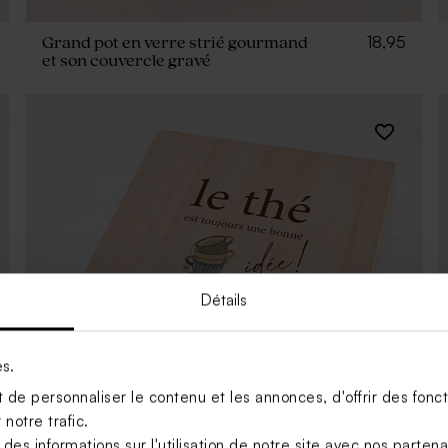
18,95
Grand pot en verre strié gourmand
et son couvercle gravé
Détails
es.
de personnaliser le contenu et les annonces, d'offrir des foncti
notre trafic.
s informations sur l'utilisation de notre site avec nos parten