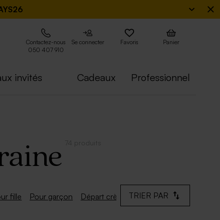
AYS26
Contactez-nous
Se connecter
Favoris
Panier
050 407 910
ux invités
Cadeaux
Professionnel
74 produits
raine
TRIER PAR
ur fille
Pour garçon
Départ crèche
Pour Mamie
Pour Mar