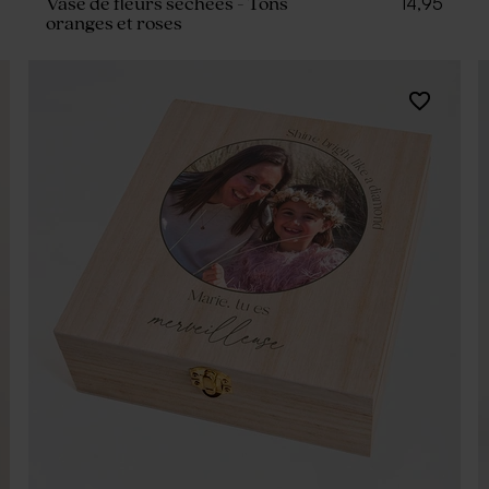
14,95
Vase de fleurs séchées - Tons
oranges et roses