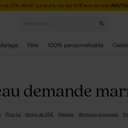
ez de
15% offerts* sur tout le site dès 60€ avec le code
AOUTD
Mariage
Fête
100% personnalisable
Cadea
au demande mar
e
Pour lui
Moins de 25€
Mariage
Annonce grossesse
Po