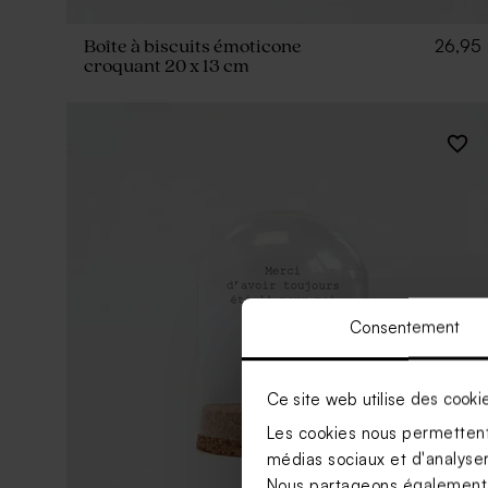
26,95
Boîte à biscuits émoticone
croquant 20 x 13 cm
Consentement
Ce site web utilise des cooki
Les cookies nous permettent 
médias sociaux et d'analyser 
Nous partageons également de