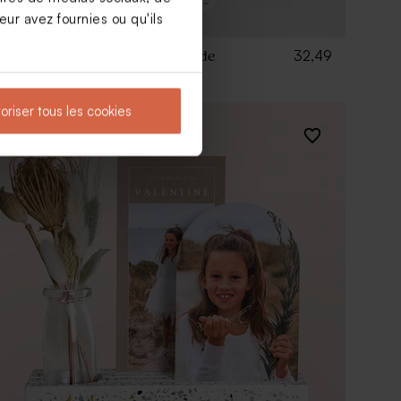
ur avez fournies ou qu'ils
32,49
Bouteille isotherme champs de
fleurs
oriser tous les cookies