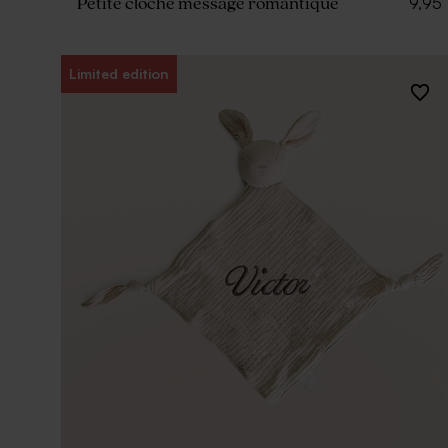
9,95
Petite cloche message romantique
Limited edition