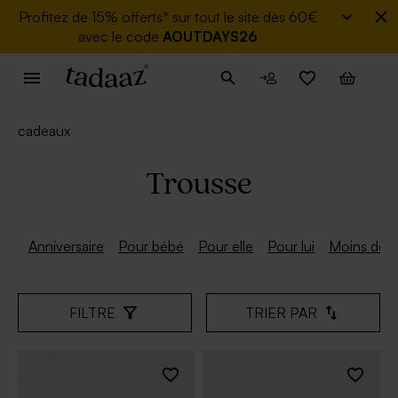
Profitez de
15% offerts* sur tout le site dès 60€
avec le code
AOUTDAYS26
cadeaux
Trousse
Anniversaire
Pour bébé
Pour elle
Pour lui
Moins de 
FILTRE
TRIER PAR