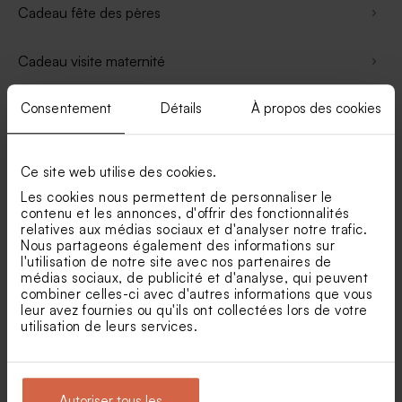
Cadeau fête des pères
Cadeau visite maternité
Consentement
Détails
À propos des cookies
Cadeau avec photo
Cadeau sans photo
Ce site web utilise des cookies.
Les cookies nous permettent de personnaliser le
Cadeau demande parrain
contenu et les annonces, d'offrir des fonctionnalités
relatives aux médias sociaux et d'analyser notre trafic.
Nous partageons également des informations sur
Affiche deco
l'utilisation de notre site avec nos partenaires de
médias sociaux, de publicité et d'analyse, qui peuvent
combiner celles-ci avec d'autres informations que vous
Boite métallique
leur avez fournies ou qu'ils ont collectées lors de votre
utilisation de leurs services.
Bonbonnière bonbons
Boule à neige
Autoriser tous les