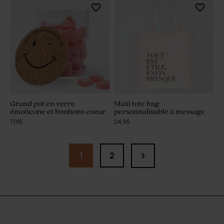
Grand pot en verre
Maxi tote bag
émoticone et bonbons coeur
personnalisable à message
17,95
24,95
1
2