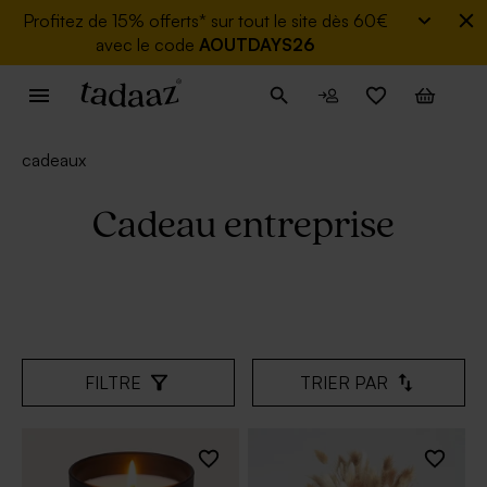
Profitez de
15% offerts* sur tout le site dès 60€
avec le code
AOUTDAYS26
cadeaux
Cadeau entreprise
FILTRE
TRIER PAR