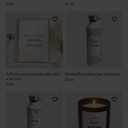
16,95
32,49
Affiche personnalisable 29,7
Bouteille isotherme terrazzo
x 42 cm
32,49
12,95