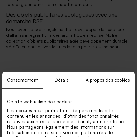
tote bag personnalisé à emporter partout !
Des objets publicitaires écologiques avec une
démarche RSE
Nous avons à cœur également de développer des cadeaux
d'affaires intégrant une démarche RSE entreprise. Notre
collection d’objets publicitaires axée développement durable
s’étoffe en phase avec les tendances phares du moment.
Consentement
Détails
À propos des cookies
Vos catégories préférées
Ce site web utilise des cookies.
Cadeau anniversaire
Les cookies nous permettent de personnaliser le
contenu et les annonces, d'offrir des fonctionnalités
Cadeau pour bébé
relatives aux médias sociaux et d'analyser notre trafic.
Nous partageons également des informations sur
l'utilisation de notre site avec nos partenaires de
Cadeau personnalisé pour elle