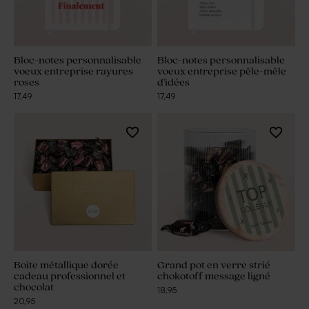
Bloc-notes personnalisable
Bloc-notes personnalisable
voeux entreprise rayures
voeux entreprise pêle-mêle
roses
d'idées
17,49
17,49
Boite métallique dorée
Grand pot en verre strié
cadeau professionnel et
chokotoff message ligné
chocolat
18,95
20,95