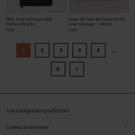
Bloc note personnalisé
Cape de bain prénom brodé
initiale fleurie
rose sauvage - Jollein
17,49
29,95
1
2
3
4
5
...
8
Vos catégories préférées
Cadeau anniversaire