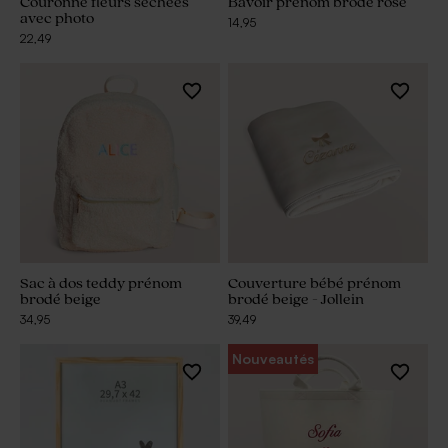
Couronne fleurs séchées
Bavoir prénom brodé rose
avec photo
14,95
22,49
Sac à dos teddy prénom
Couverture bébé prénom
brodé beige
brodé beige - Jollein
34,95
39,49
Nouveautés