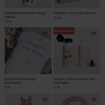
Bouteille isotherme émojis
Valisette verte joli caneton
rigolos
22,49
32,49
Nouveautés
Body bébé message
Gourde enfant cerises sur
personnel
fond ligné
17,95
16,49