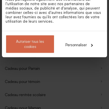
Cadeau départ crèche
l'utilisation de notre site avec nos partenaires de
médias sociaux, de publicité et d'analyse, qui peuvent
combiner celles-ci avec d'autres informations que vous
Cadeau pour Mamie
leur avez fournies ou qu'ils ont collectées lors de votre
utilisation de leurs services.
Cadeau pour Marraine
Autoriser tous les
Cadeau pour Papa
Personnaliser
cookies
Cadeau pour Papy
Cadeau pour Parrain
Cadeau pour témoin
Cadeau rentrée scolaire
Cadeau pour Maman