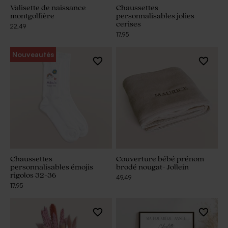
Valisette de naissance
Chaussettes
montgolfière
personnalisables jolies
cerises
22,49
17,95
Nouveautés
Chaussettes
Couverture bébé prénom
personnalisables émojis
brodé nougat- Jollein
rigolos 32-36
49,49
17,95