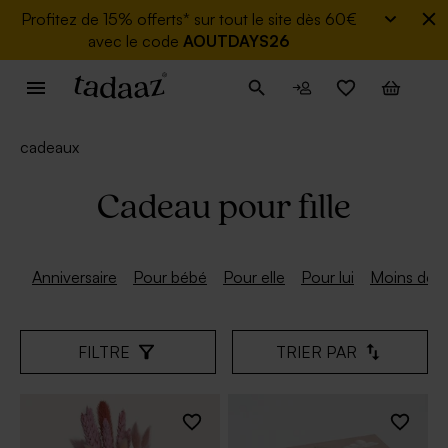
Profitez de
15% offerts* sur tout le site dès 60€
avec le code
AOUTDAYS26
cadeaux
Cadeau pour fille
Anniversaire
Pour bébé
Pour elle
Pour lui
Moins de 
FILTRE
TRIER PAR