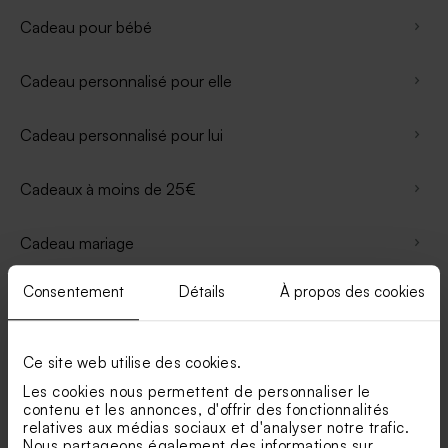
Cadeau pour bébé
Cadeau personnalisé pour elle
Cadeau personnalisé pour lui
Cadeaux à moins de 25€
Cadeau mariage
Consentement
Détails
À propos des cookies
Cadeau annonce grossesse
Cadeau pour fille
Ce site web utilise des cookies.
Les cookies nous permettent de personnaliser le
Cadeau pour garçon
contenu et les annonces, d'offrir des fonctionnalités
relatives aux médias sociaux et d'analyser notre trafic.
Nous partageons également des informations sur