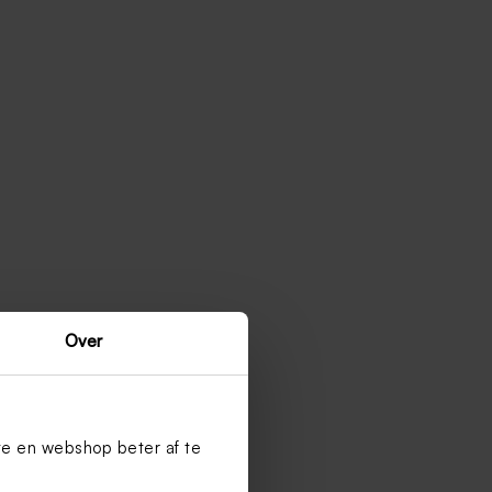
Over
te en webshop beter af te