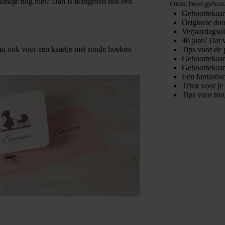
kindje nog niet? Dan is lichtgroen dus een
Onze best geleze
Geboortekaart
Originele doo
Verjaardagsu
40 jaar? Dat 
an ook voor een kaartje met ronde hoeken
Tips voor de 
Geboortekaart
Geboortekaart
Een fantastis
Tekst voor je
Tips voor tro