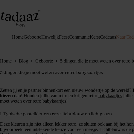
Ga
naar
de
inhoud
Home
Geboorte
Huwelijk
Feest
Communie
Kerst
Cadeaus
Naar Tad
Home
Blog
Geboorte
5 dingen die je moet weten over retro 
5 dingen die je moet weten over retro babykaartjes
Zetten jij en je partner binnenkort een nieuw wondertje op de wereld?
kiezen
dan! Houden jullie van retro en krijgen retro
babykaartjes
jullie
moet weten over retro babykaartjes!
1. Typische pastelkleuren roze, lichtblauw en lichtgroen
Deze kleuren zijn niet alleen lekker retro, ze sluiten ook aan bij het ho
bijvoorbeeld een uitstekende keuze voor een meisje. Lichtblauw is de 