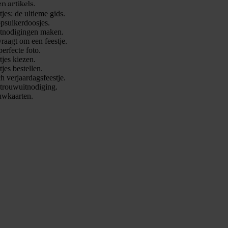
n artikels.
jes: de ultieme gids.
psuikerdoosjes.
itnodigingen maken.
vraagt om een feestje.
perfecte foto.
jes kiezen.
jes bestellen.
ch verjaardagsfeestje.
 trouwuitnodiging.
uwkaarten.