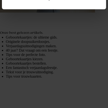
Onze best gelezen artikels.
Geboortekaartjes: de ultieme gids.
Originele doopsuikerdoosjes.
Verjaardagsuitnodigingen maken.
40 jaar? Dat vraagt om een feestje.
Tips voor de perfecte foto.
Geboortekaartjes kiezen.
Geboortekaartjes bestellen.
Een fantastisch verjaardagsfeestje.
Tekst voor je trouwuitnodiging.
Tips voor trouwkaarten.