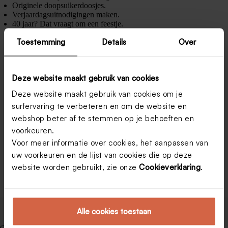
Originele doopsuikerdoosjes.
Verjaardagsuitnodigingen maken.
40 jaar? Dat vraagt om een feestje.
Tips voor de perfecte foto.
Toestemming
Details
Over
Geboortekaartjes kiezen.
Geboortekaartjes bestellen.
Een fantastisch verjaardagsfeestje.
Tekst voor je trouwuitnodiging.
Deze website maakt gebruik van cookies
Tips voor trouwkaarten.
Deze website maakt gebruik van cookies om je
surfervaring te verbeteren en om de website en
webshop beter af te stemmen op je behoeften en
voorkeuren.
Voor meer informatie over cookies, het aanpassen van
uw voorkeuren en de lijst van cookies die op deze
website worden gebruikt, zie onze
Cookieverklaring
.
Alle cookies toestaan
Gerelateerde berichten