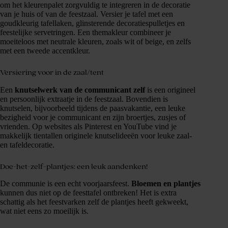
om het kleurenpalet zorgvuldig te integreren in de decoratie
van je huis of van de feestzaal. Versier je tafel met een
goudkleurig tafellaken, glinsterende decoratiespulletjes en
feestelijke servetringen. Een themakleur combineer je
moeiteloos met neutrale kleuren, zoals wit of beige, en zelfs
met een tweede accentkleur.
Versiering voor in de zaal/tent
Een
knutselwerk van de communicant zelf
is een origineel
en persoonlijk extraatje in de feestzaal. Bovendien is
knutselen, bijvoorbeeld tijdens de paasvakantie, een leuke
bezigheid voor je communicant en zijn broertjes, zusjes of
vrienden. Op websites als Pinterest en YouTube vind je
makkelijk tientallen originele knutselideeën voor leuke zaal-
en tafeldecoratie.
Doe-het-zelf-plantjes: een leuk aandenken!
De communie is een echt voorjaarsfeest.
Bloemen en plantjes
kunnen dus niet op de feesttafel ontbreken! Het is extra
schattig als het feestvarken zelf de plantjes heeft gekweekt,
wat niet eens zo moeilijk is.