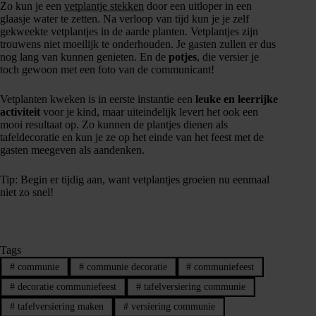
Zo kun je een
vetplantje stekken
door een uitloper in een
glaasje water te zetten. Na verloop van tijd kun je je zelf
gekweekte vetplantjes in de aarde planten. Vetplantjes zijn
trouwens niet moeilijk te onderhouden. Je gasten zullen er dus
nog lang van kunnen genieten. En de
potjes
, die versier je
toch gewoon met een foto van de communicant!
Vetplanten kweken is in eerste instantie een
leuke en leerrijke
activiteit
voor je kind, maar uiteindelijk levert het ook een
mooi resultaat op. Zo kunnen de plantjes dienen als
tafeldecoratie en kun je ze op het einde van het feest met de
gasten meegeven als aandenken.
Tip: Begin er tijdig aan, want vetplantjes groeien nu eenmaal
niet zo snel!
Tags
#
communie
#
communie decoratie
#
communiefeest
#
decoratie communiefeest
#
tafelversiering communie
#
tafelversiering maken
#
versiering communie