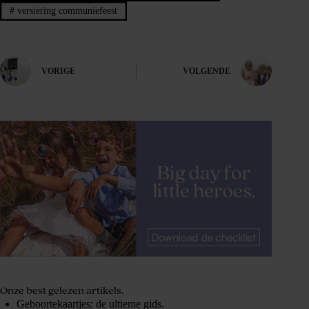
#
versiering communiefeest
VORIGE
VOLGENDE
Onze best gelezen artikels.
Geboortekaartjes: de ultieme gids.