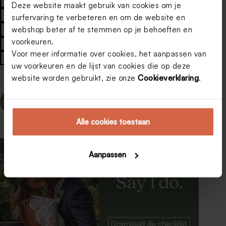
#
bedankjes huwelijk
#
bedankkaartje
Deze website maakt gebruik van cookies om je
#
bedankkaartje huwelijk
#
bedankkaartje trouw
surfervaring te verbeteren en om de website en
webshop beter af te stemmen op je behoeften en
#
bedankkaartjes
#
Bedankkaartjes huwelijk
voorkeuren.
#
Bedankkaartjes met foto
#
bedankkaartjes trouw
Voor meer informatie over cookies, het aanpassen van
#
huwelijksbedankjes
#
trouwbedankjes
uw voorkeuren en de lijst van cookies die op deze
website worden gebruikt, zie onze
Cookieverklaring
.
VORIGE
VOLGENDE
Alle cookies toestaan
Aanpassen