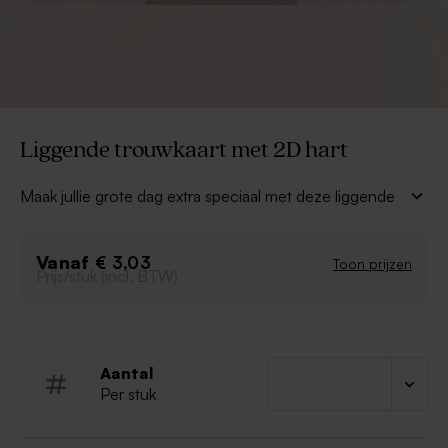
Liggende trouwkaart met 2D hart
Maak jullie grote dag extra speciaal met deze liggende
trouwkaart met 2D hart. De mooie beige tinten, het
elegante hart met jullie namen en de trouwdatum: deze
Vanaf
kaart weerspiegelt jullie unieke liefde.
€ 3,03
Toon prijzen
Prijs/stuk (incl. BTW)
Stijl: minimalistisch en romantisch.
Formaat: liggend voor een moderne uitstraling.
Prachtige gevouwen kaart voor een luxe gevoel.
Aantal
Kies voor een kaart die jullie verhaal vertelt.
Per stuk