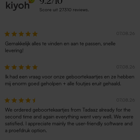
9.2
/
10
Score uit 27310 reviews.
Witte zelfklevende
Ecru zelfklevende enveloppe
enveloppe met rechte klep
met rechte klep
07.08.26
Gemakkelijk alles te vinden en aan te passen, snelle
levering!
07.08.26
Ik had een vraag voor onze geboortekaartjes en ze hebben
mij enorm goed geholpen + alle foutjes eruit gehaald.
Rode enveloppe met
Donkerblauwe envelop met
puntklep
puntklep
07.08.26
We ordered geboortekaartjes from Tadaaz already for the
second time and again everything went very well. We were
satisfied. I appreciate mainly the user-friendly software and
a proefdruk option.