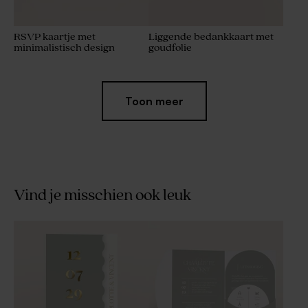
RSVP kaartje met
Liggende bedankkaart met
minimalistisch design
goudfolie
Toon meer
Vind je misschien ook leuk
Labeltje met namen van het
Afgerond snoepzakje met de
trouwkoppel
trouwdatum en foto