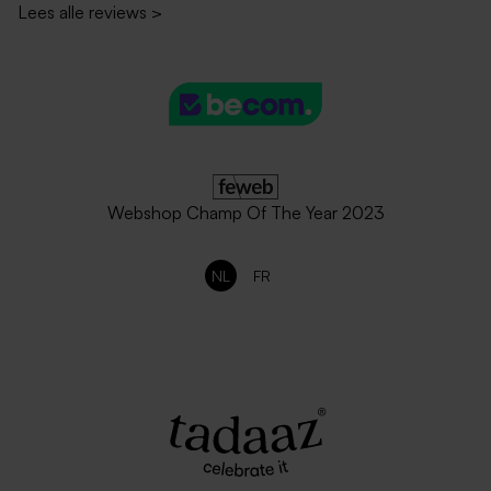
Lees alle reviews
>
Zwarte enveloppe met
Goudkleurige envelop
puntklep
Webshop Champ Of The Year 2023
NL
FR
Roestbruine envelop met
Zachtroze envelop met
puntklep
puntklep