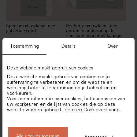
Speelse trouwkaart met
Pochette trouwkaart met
golvende rand
datum prominent op de
voorkant en insteekkaartjes
Lichtgroen ceremonieboekje
Tetra zakje eucalyptus
met de datum centraal
Toestemming
Details
Over
Deze website maakt gebruik van cookies
Deze website maakt gebruik van cookies om je
surfervaring te verbeteren en om de website en
webshop beter af te stemmen op je behoeften en
voorkeuren.
Voor meer informatie over cookies, het aanpassen van
uw voorkeuren en de lijst van cookies die op deze
Minimalistische pocketfold
Stijlvolle trouwkaart in
website worden gebruikt, zie onze
Cookieverklaring
.
trouwkaart met datum in de
natuurpapierlook
Rond velvet traktatiedoosje
Set met 27
spotlight
groen met jullie namen in het
huwelijksbedankjes sage
deksel gelaserd
green
Alle cookies toestaan