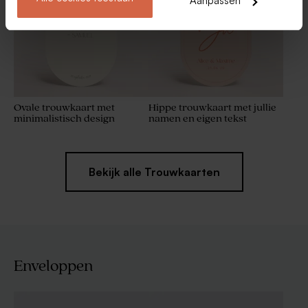
Aanpassen
Ovale trouwkaart met
Hippe trouwkaart met jullie
minimalistisch design
namen en eigen tekst
Bekijk alle Trouwkaarten
Enveloppen