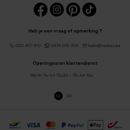
Heb je een vraag of opmerking ?
Bruine eco enveloppe
Envelop terra trouwkaarten
050 407 910
0479 075 309
hello@tadaaz.be
Openingsuren klantendienst
Ma-Vr: 9u tot 12u30 - 13u tot 16u
NL
FR
Lila envelop
Luxe zilver metallic envelop