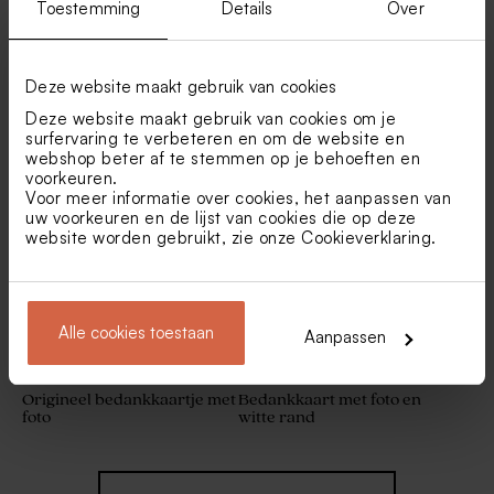
Toestemming
Details
Over
Deze website maakt gebruik van cookies
Deze website maakt gebruik van cookies om je
Klassiek bedankkaartje met
Stijlvol bedankkaartje met
Set huwelijksbedankjes
Transparante gondeldoosjes
surfervaring te verbeteren en om de website en
fotocollage en namen
foto
goud met 34 bedankjes
webshop beter af te stemmen op je behoeften en
voorkeuren.
Voor meer informatie over cookies, het aanpassen van
uw voorkeuren en de lijst van cookies die op deze
website worden gebruikt, zie onze
Cookieverklaring
.
Alle cookies toestaan
Aanpassen
Origineel bedankkaartje met
Bedankkaart met foto en
foto
witte rand