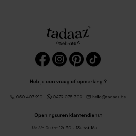
Zachtroze envelop met
Bruine eco enveloppe
puntklep
Heb je een vraag of opmerking ?
050 407 910
0479 075 309
hello@tadaaz.be
Envelop terra trouwkaarten
Lila envelop
Openingsuren klantendienst
Ma-Vr: 9u tot 12u30 - 13u tot 16u