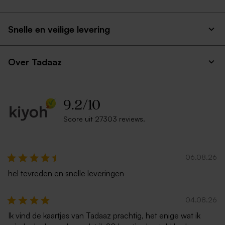
Roestbruine envelop met
Crèmekleurige enveloppe
puntklep
met puntklep
Snelle en veilige levering
Over Tadaaz
9.2
/
10
Score uit 27303 reviews.
Goudkleurige envelop
Witte zelfklevende
enveloppe met rechte klep
06.08.26
hel tevreden en snelle leveringen
04.08.26
Ik vind de kaartjes van Tadaaz prachtig, het enige wat ik