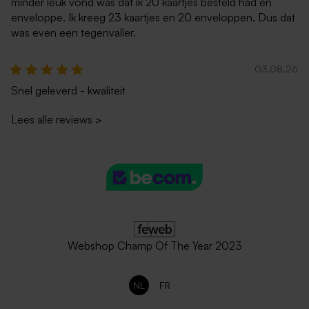
minder leuk vond was dat ik 20 kaartjes besteld had en
enveloppe. Ik kreeg 23 kaartjes en 20 enveloppen. Dus dat
was even een tegenvaller.
Rode enveloppe met
Donkergroene envelop
puntklep
trouwkaarten
03.08.26
Snel geleverd - kwaliteit
Lees alle reviews
>
Donkerblauwe envelop met
Zwarte enveloppe met
puntklep
puntklep
Webshop Champ Of The Year 2023
NL
FR