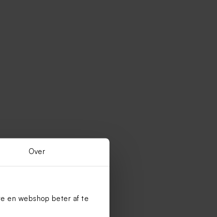
Over
te en webshop beter af te