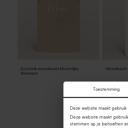
Eco look menukaart kleurrijke
Menukaart 
bloemen
Toestemming
Deze website maakt gebruik 
Deze website maakt gebruik 
stemmen op je behoeften en