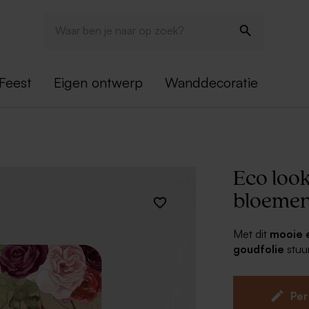
Feest
Eigen ontwerp
Wanddecoratie
Eco look
bloemen
Met dit
mooie 
goudfolie
stuur
dankwoordje na j
trouwfoto op de
dat het helemaa
Per