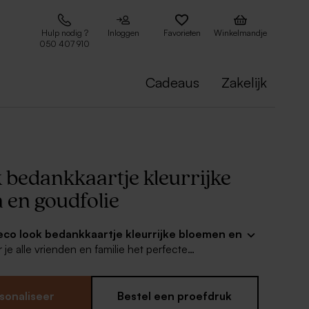
Hulp nodig ?
Inloggen
Favorieten
Winkelmandje
050 407 910
Cadeaus
Zakelijk
 bedankkaartje kleurrijke
 en goudfolie
eco look bedankkaartje kleurrijke bloemen en
 je alle vrienden en familie het perfecte
ullie prachtige dag. Plaats jullie allermooiste
 achterzijde en verras met dit leuke kaartje. Leuk
l matcht met je trouwkaarten!
sonaliseer
Bestel een proefdruk