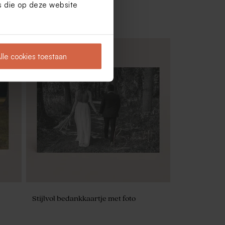
es die op deze website
lle cookies toestaan
Kraft look naamkaartje met kleurrijke
bloemen
Stijlvol bedankkaartje met foto