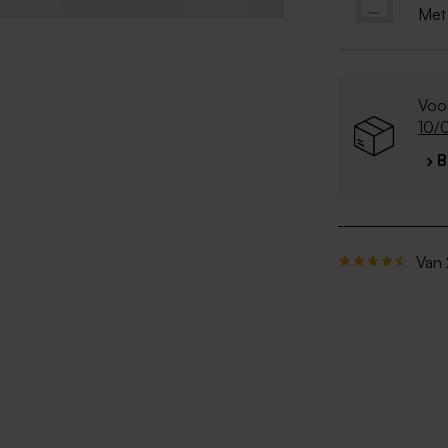
Met
Voor
10/
› 
Van 