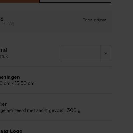
26
Toon prijzen
cl. BTW)
tal
stuk
etingen
00 cm x 13,50 cm
ier
 gelamineerd met zacht gevoel | 300 g
aaz Logo