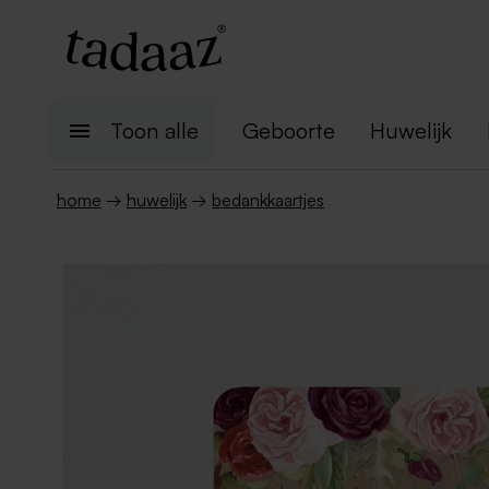
Toon alle
Geboorte
Huwelijk
home
→
huwelijk
→
bedankkaartjes