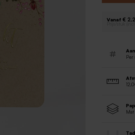
€ 2,
Vanaf
Prijs/stuk (in
Aan
Per 
Afm
12,
Pap
Mat
Tad