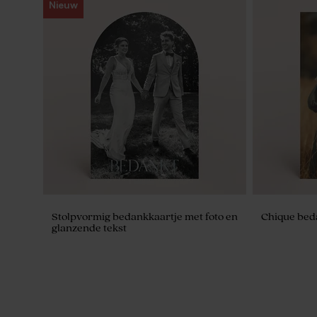
Nieuw
Pink Cloud zeepjes - Hibiscus
Glitter zeep
Stolpvormig bedankkaartje met foto en
Chique beda
glanzende tekst