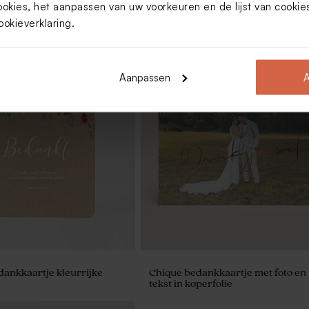
ookies, het aanpassen van uw voorkeuren en de lijst van cooki
ookieverklaring
.
Nieuw
Aanpassen
A
 eco met kleurrijke
Kubusdoosje eco met kleurrijke
bloemen en goudfolie
dankkaartje kleurrijke
Chique bedankkaartje met foto en
tekst in koperfolie