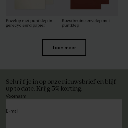
Envelop met puntklep in
Roestbruine envelop met
gerecycleerd papier
puntklep
Toon meer
Schrijf je in op onze nieuwsbrief en blijf
up to date. Krijg 5% korting.
Voornaam
Envelop terra trouwkaarten
Liggende envelop met
puntklep ecru
E-mail