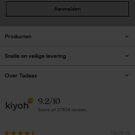
Aanmelden
Producten
Witte envelop liggend
Eucalyptus groene envelop
met puntklep
Snelle en veilige levering
Nieuw
Over Tadaaz
9.2
/
10
Score uit 27304 reviews.
Crèmekleurige enveloppe
Goudkleurige envelop
met puntklep
06.08.26