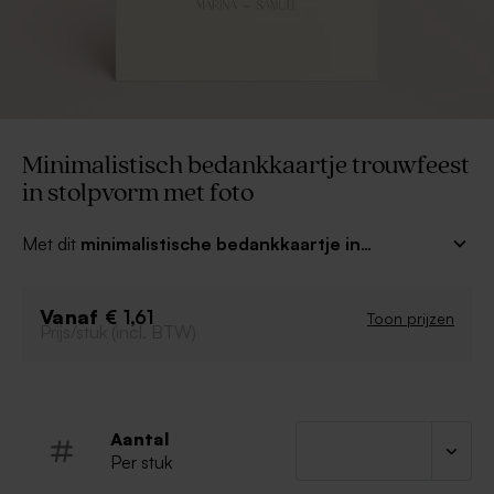
Minimalistisch bedankkaartje trouwfeest
in stolpvorm met foto
Met dit
minimalistische bedankkaartje in
stolpvorm met jullie mooiste trouwfoto
bedank je
jullie gasten
voor hun aanwezigheid en cadeaus op
Vanaf
jullie mooie dag. Kies voor dezelfde stijl als je
€ 1,61
Toon prijzen
Prijs/stuk (incl. BTW)
trouwkaart en bijpassende bedankjes en werk af met
een prachtige foto.
Aantal
Per stuk