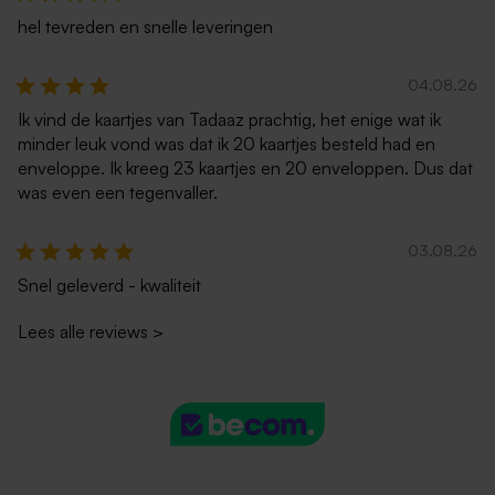
hel tevreden en snelle leveringen
04.08.26
Ik vind de kaartjes van Tadaaz prachtig, het enige wat ik
minder leuk vond was dat ik 20 kaartjes besteld had en
enveloppe. Ik kreeg 23 kaartjes en 20 enveloppen. Dus dat
was even een tegenvaller.
Witte zelfklevende
Rode enveloppe met
enveloppe met rechte klep
puntklep
03.08.26
Snel geleverd - kwaliteit
Lees alle reviews
>
Donkerblauwe envelop met
Donkergroene envelop
puntklep
trouwkaarten