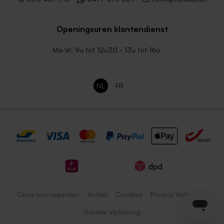
Bruine eco enveloppe
Lila envelop
Openingsuren klantendienst
Ma-Vr: 9u tot 12u30 - 13u tot 16u
NL
FR
Ecru zelfklevende enveloppe
Luxe zilver metallic envelop
met rechte klep
Onze voorwaarden
Acties
Cookies
Privacy Verklaring
Review Verklaring