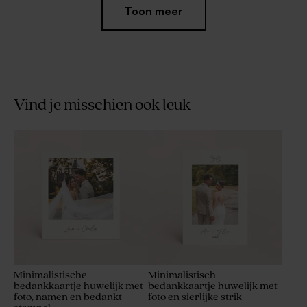
Toon meer
Vind je misschien ook leuk
Glazen potjes met deksel in
Botao Branco
frosted sand
Minimalistische
Minimalistisch
bedankkaartje huwelijk met
bedankkaartje huwelijk met
foto, namen en bedankt
foto en sierlijke strik
Rond velvet traktatiedoosje
Set van 12 bedankjes met