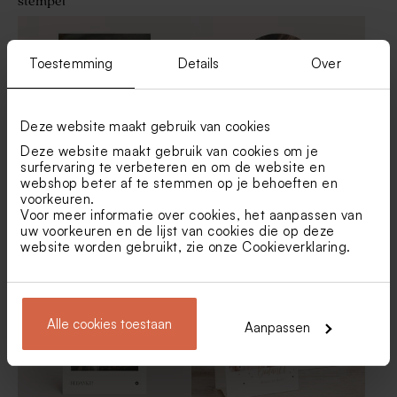
stempel
beige met jullie initialen in
badzout en badbom -
het deksel gelaserd
wit/geel
Toestemming
Details
Over
Deze website maakt gebruik van cookies
Deze website maakt gebruik van cookies om je
surfervaring te verbeteren en om de website en
webshop beter af te stemmen op je behoeften en
voorkeuren.
Bedankkaart met foto en
Origineel bedankkaartje
Voor meer informatie over cookies, het aanpassen van
tekst in goudfolie
bruiloft in stolpvorm met
Tetra zakje ivoor
Droogbloemboeketje wit (12
uw voorkeuren en de lijst van cookies die op deze
foto
cm)
website worden gebruikt, zie onze
Cookieverklaring
.
Alle cookies toestaan
Aanpassen