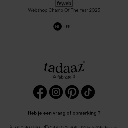
Webshop Champ Of The Year 2023
NL
FR
Zwarte enveloppe met
Zachtroze envelop met
puntklep
puntklep
Heb je een vraag of opmerking ?
050 407 910
0479 075 309
hello@tadaaz.be