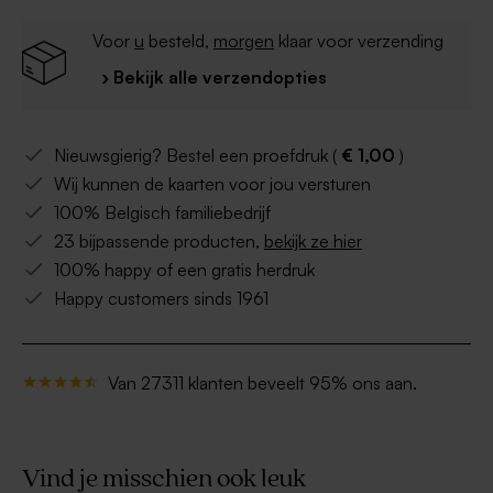
Advies voor de
beste kwaliteit van de afdruk
van je eigen ontwerp
:
Voor
u
besteld,
morgen
klaar voor verzending
- Een eigen bestand opladen: PDF formaat
› Bekijk alle verzendopties
(CMYK - min. 300 dpi)
- Een foto opladen: JPEG (CMYK - min. 300 dpi)
- Kies voor glanzend papier bij afdruk van een
foto
Nieuwsgierig? Bestel een proefdruk (
€ 1,00
)
Wij kunnen de kaarten voor jou versturen
100% Belgisch familiebedrijf
23 bijpassende producten,
bekijk ze hier
100% happy of een gratis herdruk
Happy customers sinds 1961
Van 27311 klanten beveelt 95% ons aan.
Vind je misschien ook leuk