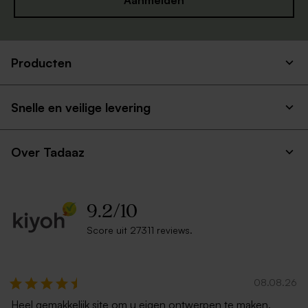
Aanmelden
Producten
Langwerpige goudkleurige
Ecru zelfklevende enveloppe
envelop
met rechte klep
Tafelkaartje met kort flapje
Servetring glanzend
Snelle en veilige levering
glanzend
Over Tadaaz
9.2
/
10
Score uit 27311 reviews.
Envelop met puntklep ecru
Envelop gerecycleerd papier
Tafelnummers per stuk
Tafelkaartjes per stuk
personaliseerbaar -
personaliseerbaar -
08.08.26
glanzend papier
glanzend papier
Heel gemakkelijk site om u eigen ontwerpen te maken.