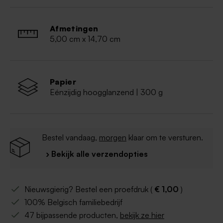
Advies voor de
beste kwaliteit van de afdruk van
je eigen ontwerp
:
Afmetingen
Een eigen bestand opladen: PDF formaat (CMYK
5,00 cm x 14,70 cm
- min. 300 dpi)
Een foto opladen: JPEG of PNG (CMYK - min.
300 dpi)
Papier
Eénzijdig hoogglanzend | 300 g
Bestel vandaag,
morgen
klaar om te versturen.
› Bekijk alle verzendopties
Nieuwsgierig? Bestel een proefdruk (
€ 1,00
)
100% Belgisch familiebedrijf
47 bijpassende producten,
bekijk ze hier