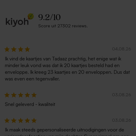
9.2
/
10
Score uit 27302 reviews.
Staande menukaart
Klassiek tafelkaartje
glanzend
glanzend
04.08.26
Ik vind de kaartjes van Tadaaz prachtig, het enige wat ik
minder leuk vond was dat ik 20 kaartjes besteld had en
enveloppe. Ik kreeg 23 kaartjes en 20 enveloppen. Dus dat
was even een tegenvaller.
03.08.26
Snel geleverd - kwaliteit
Tafelkaartje met kort flapje
Servetring glanzend
glanzend
03.08.26
Ik maak steeds gepersonaliseerde uitnodigingen voor de