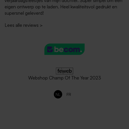
verjaardagsfeestjes van mijn dochter. Super simpel om een
eigen ontwerp op te laden. Heel kwaliteitsvol gedrukt en
supersnel geleverd!
Lees alle reviews
>
Tafelnummers per stuk
Tafelkaartjes per stuk
personaliseerbaar -
personaliseerbaar -
glanzend papier
glanzend papier
Webshop Champ Of The Year 2023
NL
FR
Ecru teddy zakje
Bierflesetiket met geel-witte
strepen en naam