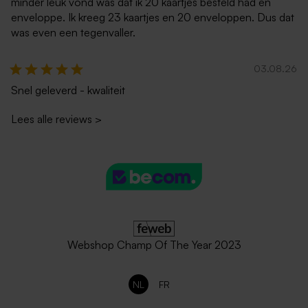
minder leuk vond was dat ik 20 kaartjes besteld had en
Bruine eco enveloppe
Okergele envelop met
enveloppe. Ik kreeg 23 kaartjes en 20 enveloppen. Dus dat
puntklep
was even een tegenvaller.
03.08.26
Snel geleverd - kwaliteit
Lees alle reviews
>
Zachtroze envelop
Muntgroene enveloppe met
puntklep (14 x 12,5 cm)
Webshop Champ Of The Year 2023
NL
FR