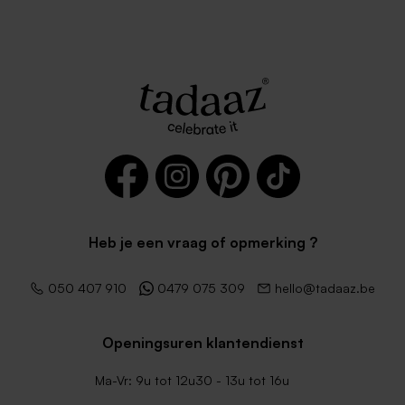
Zilver metallic glanzende
Envelop met puntklep in
envelop
gerecycleerd papier
Heb je een vraag of opmerking ?
Vrolijke envelop met
Vierkante Oud-Hollandse
kleurrijke stipjes
envelop met roze
050 407 910
0479 075 309
hello@tadaaz.be
binnenzijde
Openingsuren klantendienst
Ma-Vr: 9u tot 12u30 - 13u tot 16u