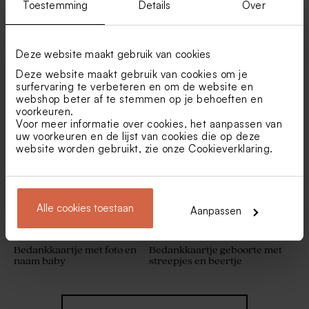
Toestemming
Details
Over
Deze website maakt gebruik van cookies
Bedankkaartje met tekst en
Minimalistisch
Deze website maakt gebruik van cookies om je
collage van foto's
bedankkaartje met
surfervaring te verbeteren en om de website en
fotocollage
Buisje voor doopsuiker met
Artisanale lolly transparant
webshop beter af te stemmen op je behoeften en
rosé deksel
met droogbloemen
voorkeuren.
Duurzaam
Voor meer informatie over cookies, het aanpassen van
uw voorkeuren en de lijst van cookies die op deze
website worden gebruikt, zie onze
Cookieverklaring
.
Alle cookies toestaan
Aanpassen
Bedankkaartje met foto en
Bedankkaartje geboorte met
naam baby
streepjes en beertje