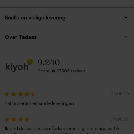
met puntklep
Snelle en veilige levering
Over Tadaaz
9.2
/
10
Score uit 27303 reviews.
Goud metallic envelop
Terra envelop met puntklep
06.08.26
hel tevreden en snelle leveringen
04.08.26
Ik vind de kaartjes van Tadaaz prachtig, het enige wat ik