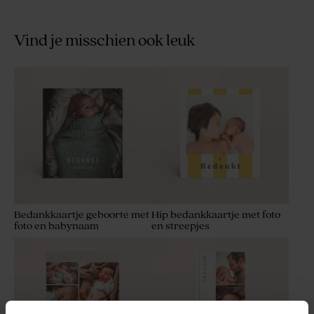
Vind je misschien ook leuk
Roze badzout voor
Mini geurstokjes soft pink
doopsuiker - 1 kg
met gouden afwerking
Bedankkaartje geboorte met
Hip bedankkaartje met foto
foto en babynaam
en streepjes
Bellenblaas roze
Set van 12 bedankjes met
badzout en badbom - roze