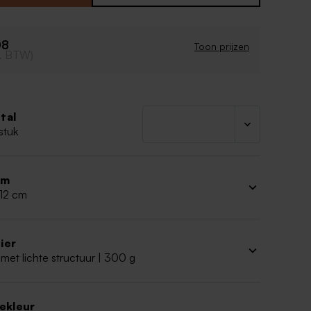
08
Toon prijzen
cl. BTW)
tal
stuk
rm
 12 cm
ier
met lichte structuur | 300 g
iekleur