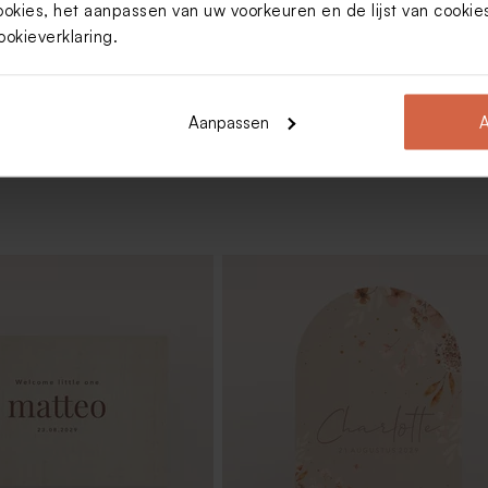
ookies, het aanpassen van uw voorkeuren en de lijst van cooki
ookieverklaring
.
Toon meer
Aanpassen
A
co
Velvet doopsuikerdoosje rond bei