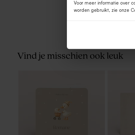
Voor meer informatie over c
worden gebruikt, zie onze
C
Vind je misschien ook leuk
Katoenen lint beige small
Botao Bran