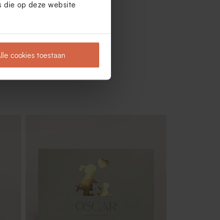
es die op deze website
lle cookies toestaan
ge
Houten potlood met beige molentje