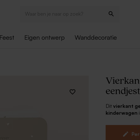
Feest
Eigen ontwerp
Wanddecoratie
Vierkan
eendjes
Dit
vierkant g
kinderwagen
Personaliseer h
ontwerp van te
geboortebedank
Per