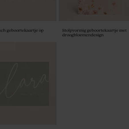
sch geboortekaartje op
Stolpvormig geboortekaartje met
droogbloemendesign
 ivoor met broderie anglaise