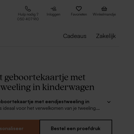
Hulp nodig ?
Inloggen
Favorieten
Winkelmandje
050 407 910
Cadeaus
Zakelijk
t geboortekaartje met
tweeling in kinderwagen
eboortekaartje met eendjestweeling in
is ideaal voor het verwelkomen van je tweeling.
et kaartje en pas de namen aan om er een uniek
 maken. Combineer met bijpassende
jes voor een matching geboorteconcept.
sonaliseer
Bestel een proefdruk