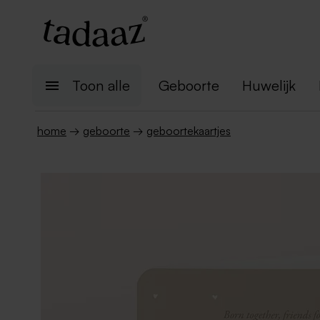
Toon alle
Geboorte
Huwelijk
home
→
geboorte
→
geboortekaartjes