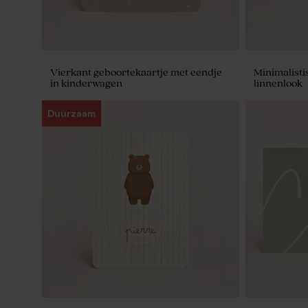
Vierkant geboortekaartje met eendje
Minimalisti
in kinderwagen
linnenlook
Duurzaam
Rond doopsuikerdoosje beige met
Tetra zakje
naam en strikje in deksel gelaserd