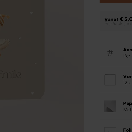
€ 2,
Vanaf
Prijs/stuk (in
Aan
Per 
Vo
12 x
Pap
Mat 
Fol