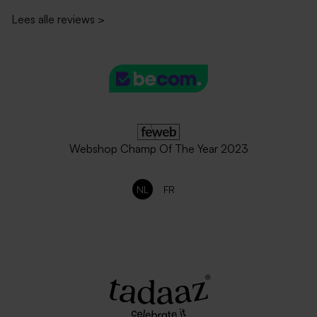
Lees alle reviews
>
Vierkante roestbruine
Envelop met puntklep in
envelop
gerecycleerd papier
Webshop Champ Of The Year 2023
NL
FR
Vrolijke envelop met
Vierkante Oud-Hollandse
kleurrijke stipjes
envelop met roze
binnenzijde