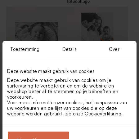
fotocollage
Toestemming
Details
Over
Deze website maakt gebruik van cookies
Bedankkaartje met foto en
Kleurrijk bedankkaartje met
naam baby
foto en blaadjes
Deze website maakt gebruik van cookies om je
surfervaring te verbeteren en om de website en
webshop beter af te stemmen op je behoeften en
voorkeuren.
Bekijk alle Bedankkaartjes
Voor meer informatie over cookies, het aanpassen van
uw voorkeuren en de lijst van cookies die op deze
website worden gebruikt, zie onze
Cookieverklaring
.