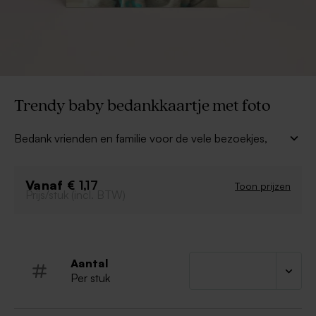
Trendy baby bedankkaartje met foto
Bedank vrienden en familie voor de vele bezoekjes,
cadeautjes en hartverwarmende wensen met deze
trendy bedankkaart met foto. Hetzelfde geometrisch
Vanaf
motief vind je terug op verschillende geboortekaartjes.
€ 1,17
Toon prijzen
Prijs/stuk (incl. BTW)
Kies je favoriete kleur en lettertype in de editor.
Aantal
Per stuk