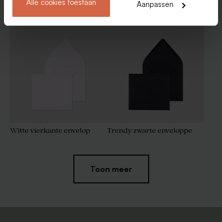
Alle cookies toestaan
Aanpassen
Enveloppen
Witte vierkante envelop
Trendy zwarte enveloppe
Toon meer