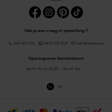
Heb je een vraag of opmerking ?
Vierkante lichtblauwe
Vierkante lila envelop met
050 407 910
0479 075 309
hello@tadaaz.be
envelop
puntklep
Openingsuren klantendienst
Ma-Vr: 9u tot 12u30 - 13u tot 16u
NL
FR
Lichtroze envelop vierkant
Donkerblauwe envelop