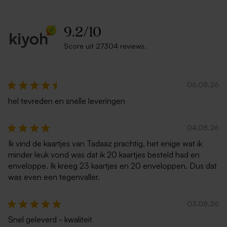
9.2
/
10
Score uit 27304 reviews.
Bruine eco enveloppe
Zachtroze envelop
06.08.26
hel tevreden en snelle leveringen
04.08.26
Ik vind de kaartjes van Tadaaz prachtig, het enige wat ik
minder leuk vond was dat ik 20 kaartjes besteld had en
Muntgroene enveloppe met
Zilver metallic glanzende
enveloppe. Ik kreeg 23 kaartjes en 20 enveloppen. Dus dat
puntklep (14 x 12,5 cm)
envelop
was even een tegenvaller.
03.08.26
Snel geleverd - kwaliteit