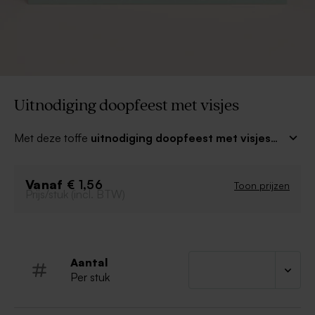
Uitnodiging doopfeest met visjes
Met deze toffe
uitnodiging doopfeest met visjes
nodig je je gasten uit voor het allereerste feestje van je
kleine wonder.Liever een ander lettertype of een
Vanaf
andere kleur? Geen probleem, deze pas je direct aan in
€ 1,56
Toon prijzen
Prijs/stuk (incl. BTW)
de editor!
Aantal
Per stuk