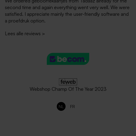
We ordered geboortekaartjes from Tadaaz already for the
second time and again everything went very well. We were
satisfied. I appreciate mainly the user-friendly software and
a proefdruk option.
Lees alle reviews
>
Terra envelop
Ecru zelfklevende enveloppe
geboortekaartjes
met rechte klep
Webshop Champ Of The Year 2023
NL
FR
Lichtroze envelop met
Goud metallic envelop
puntklep