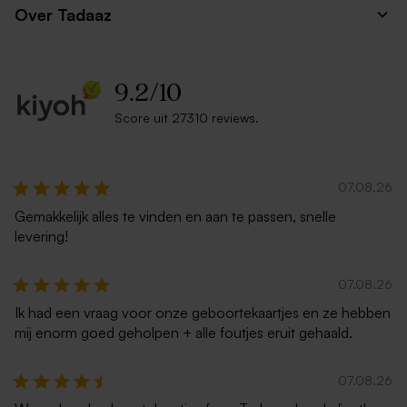
Over Tadaaz
9.2
/
10
Score uit 27310 reviews.
Roestbruine envelop met
Lichtblauwe envelop met
puntklep
puntklep
07.08.26
Gemakkelijk alles te vinden en aan te passen, snelle
levering!
07.08.26
Ik had een vraag voor onze geboortekaartjes en ze hebben
mij enorm goed geholpen + alle foutjes eruit gehaald.
Donkerblauwe envelop met
Lila envelop
puntklep
07.08.26