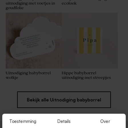
uitnodiging met voetjes in
ecolook
goudfolie
Uitnodiging babyborrel
Hippe babyborrel
wolkje
uitnodiging met streepjes
Bekijk alle Uitnodiging babyborrel
Toestemming
Details
Over