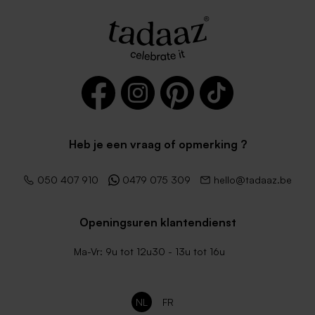
Heb je een vraag of opmerking ?
Donkergroene envelop
Witte zelfklevende
geboortekaartjes
enveloppe met rechte klep
050 407 910
0479 075 309
hello@tadaaz.be
Openingsuren klantendienst
Ma-Vr: 9u tot 12u30 - 13u tot 16u
NL
FR