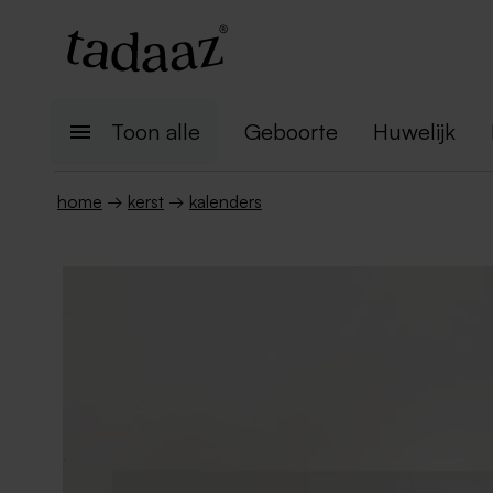
Toon alle
Geboorte
Huwelijk
home
→
kerst
→
kalenders