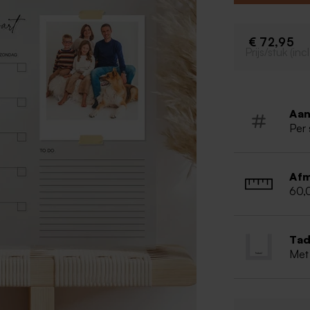
magneten gelev
magneten aan de
€ 72,95
Kwalitatie
Prijs/stuk (in
Afmeting
Plexiglas 
Aan
Per 
Afm
60,
Tad
Met