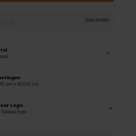
erd. Bevestig 4 magneten aan de muur en 4
 plexiplaat.
ve familieplanner met foto
Toon prijzen
cl. BTW)
en: 40 x 60 cm
2 mm dik
tal
stuk
etingen
00 cm x 40,00 cm
aaz Logo
 Tadaaz logo