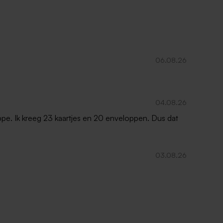
06.08.26
04.08.26
oppe. Ik kreeg 23 kaartjes en 20 enveloppen. Dus dat
03.08.26