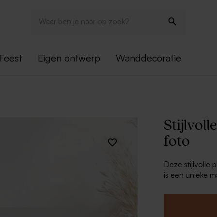
Feest
Eigen ontwerp
Wanddecoratie
Stijlvol
foto
Deze stijlvolle 
is een unieke m
krijt- of verfst
maandelijks op 
Deze planner w