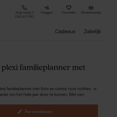
Hulp nodig ?
Inloggen
Favorieten
Winkelmandje
050 407 910
Cadeaus
Zakelijk
le plexi familieplanner met
plexi familieplanner met foto en ruimte voor notities
anier om het hele jaar door te komen. Met een
ift (vb. Posca markers) personaliseer je deze planner
maat van je gezin.
ordt inclusief een ophangsysteem van 8
Personaliseer