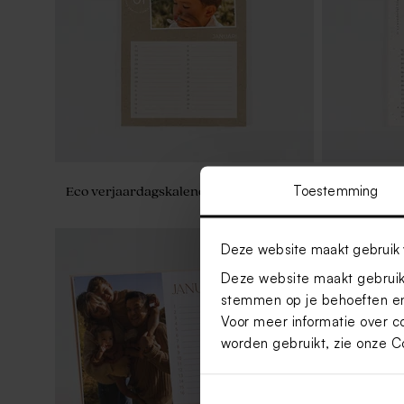
Toestemming
Eco verjaardagskalender met foto's
Verjaardags
natuurpapi
Deze website maakt gebruik 
Deze website maakt gebruik 
stemmen op je behoeften en
Voor meer informatie over c
worden gebruikt, zie onze
C