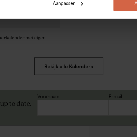
Aanpassen
A
aarkalender met eigen
Bekijk alle Kalenders
Voornaam
E-mail
 up to date.