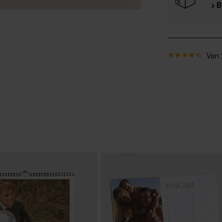
› 
Van 