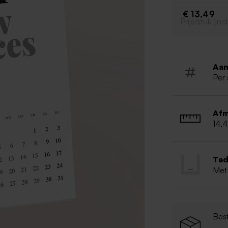
€ 13,49
Prijs/stuk (in
Aan
Per 
Afm
14,
Tad
Met
Best