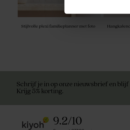
Stijlvolle plexi familieplanner met foto
Hangkalende
Schrijf je in op onze nieuwsbrief en blijf
Krijg 5% korting.
9.2
/
10