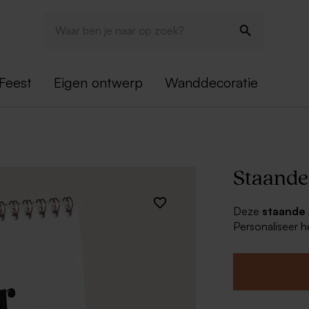
Feest
Eigen ontwerp
Wanddecoratie
Staande
Deze
staande
Personaliseer 
deze leuke kale
jezelf! Je kan e
Kwalitati
A5 forma