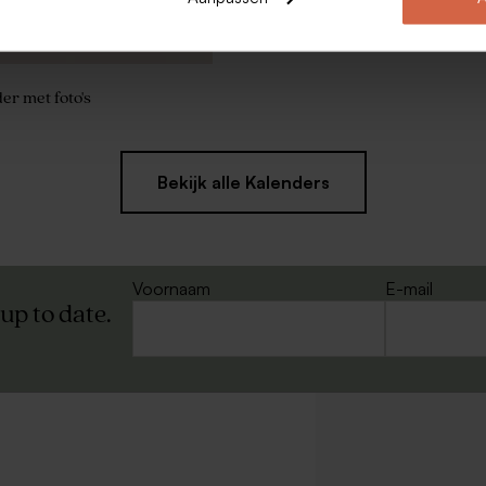
r met foto's
Bekijk alle Kalenders
Voornaam
E-mail
 up to date.