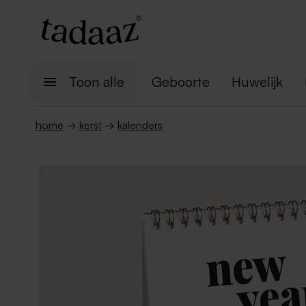
Toon alle
Geboorte
Huwelijk
home
→
kerst
→
kalenders