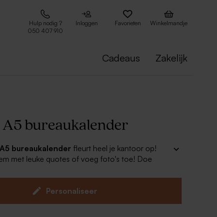
Hulp nodig ?
Inloggen
Favorieten
Winkelmandje
050 407 910
Cadeaus
Zakelijk
 A5 bureaukalender
 A5 bureaukalender
fleurt heel je kantoor op!
hem met leuke quotes of voeg foto's toe! Doe
nder cadeau aan iemand heel bijzonder of... aan
r een heel jaar van genieten!
Personaliseer
eve bureaukalender
at