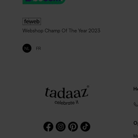
Webshop Champ Of The Year 2023
NL
FR
H
O
Ma