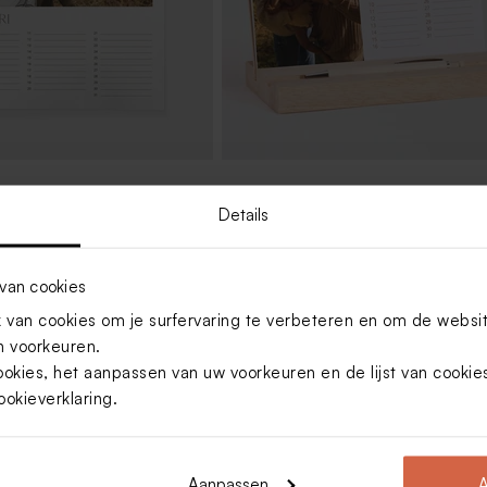
aarkalender met eigen
Verjaardagskalender met foto's op
houten blokje
Details
van cookies
van cookies om je surfervaring te verbeteren en om de websi
 voorkeuren.
ookies, het aanpassen van uw voorkeuren en de lijst van cooki
ookieverklaring
.
Aanpassen
A