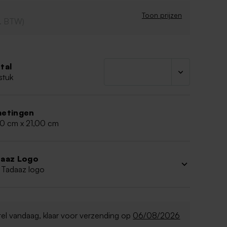
Toon prijzen
cl. BTW)
tal
stuk
etingen
40 cm x 21,00 cm
aaz Logo
 Tadaaz logo
el vandaag, klaar voor verzending op
06/08/2026