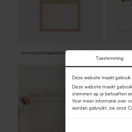
Eco verjaardagskalender met foto's
Vierkante j
foto's
Toestemming
Deze website maakt gebruik 
Deze website maakt gebruik 
stemmen op je behoeften en
Voor meer informatie over c
worden gebruikt, zie onze
C