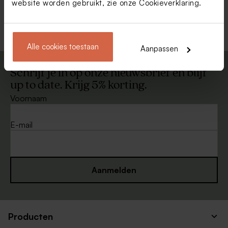
website worden gebruikt, zie onze
Cookieverklaring
.
Bekijk alle Kalenders
Alle cookies toestaan
Aanpassen
Schrijf je in op onze nieuwsbrief en blijf
up to date. Krijg 5% korting.
Voornaam
E-mail
Aanmelden
Producten