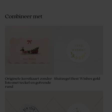
Combineer met
Originele kerstkaart zonder
Sluitzegel Best Wishes gold
foto met teckel en golvende
rand