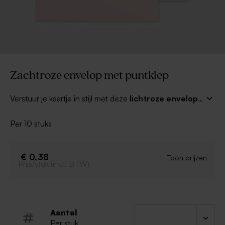
Zachtroze envelop met puntklep
Verstuur je kaartje in stijl met deze
lichtroze envelop
met puntklep
! Combineer met een mooi adresetiket
of een leuke sluitzegel voor een compleet geheel.
Per 10 stuks
€ 0,38
Toon prijzen
Prijs/stuk (incl. BTW)
Aantal
Per stuk