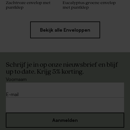
Zachtroze envelop met
Eucalyptus groene envelop
puntklep
met puntklep
Bekijk alle Enveloppen
Schrijf je in op onze nieuwsbrief en blijf
up to date. Krijg 5% korting.
Voornaam
E-mail
Aanmelden