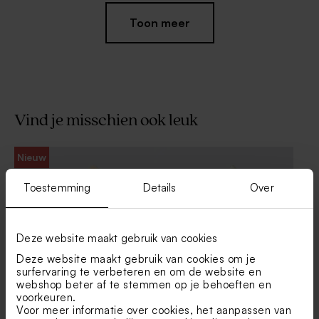
Toon meer
Vind je misschien ook leuk
Leuke sluitsticker met
Chique sluitzegel met
Nieuw
getekende kerstboom
goudfolie strikje
Toestemming
Details
Over
Deze website maakt gebruik van cookies
Deze website maakt gebruik van cookies om je
surfervaring te verbeteren en om de website en
webshop beter af te stemmen op je behoeften en
voorkeuren.
Crèmekleurige enveloppe
Envelop met puntklep in
met puntklep
gerecycleerd papier
Voor meer informatie over cookies, het aanpassen van