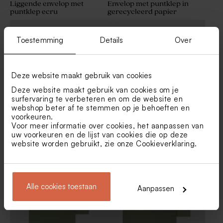
Liggende envelop met
Envelop met puntklep in
puntklep ecru
gerecycleerd papier
Toestemming
Details
Over
Deze website maakt gebruik van cookies
Deze website maakt gebruik van cookies om je
surfervaring te verbeteren en om de website en
webshop beter af te stemmen op je behoeften en
voorkeuren.
Voor meer informatie over cookies, het aanpassen van
Luxe envelop met losse
Witte envelop liggend
voering bloemblaadjes
uw voorkeuren en de lijst van cookies die op deze
website worden gebruikt, zie onze
Cookieverklaring
.
Alle cookies toestaan
Aanpassen