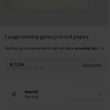
Lange envelop gerecycleerd papier
Verstuur je trouwkaarten in stijl met deze
envelop lang
met puntklep in gerecycleerd papier
. Combineer
met een mooi adresetiket of een leuke sluitzegel voor
een compleet geheel.
€ 0,56
Toon prijzen
Prijs/stuk (incl. BTW)
Aantal
Per stuk