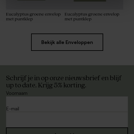
Eucalyptus groene envelop
Eucalyptus groene envelop
met puntklep
met puntklep
Bekijk alle Enveloppen
Schrijf je in op onze nieuwsbrief en blijf
up to date. Krijg 5% korting.
Voornaam
E-mail