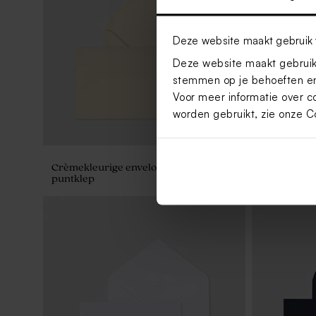
Deze website maakt gebruik 
Deze website maakt gebruik 
stemmen op je behoeften en
Voor meer informatie over c
worden gebruikt, zie onze
C
Crèmekleurige enveloppe met
Envelop met
puntklep
papier