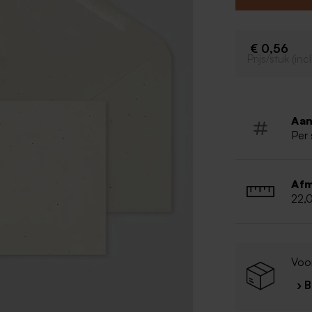
€ 0,56
Prijs/stuk (in
Aan
Per 
Afm
22,
Voo
› 