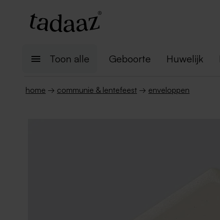
Toon alle
Geboorte
Huwelijk
home
→
communie & lentefeest
→
enveloppen