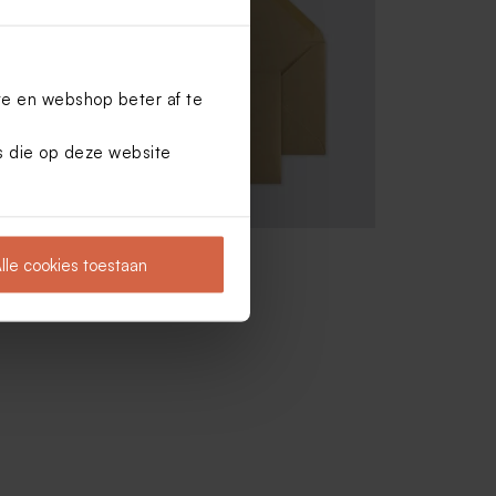
te en webshop beter af te
es die op deze website
Goud metallic envelop
lle cookies toestaan