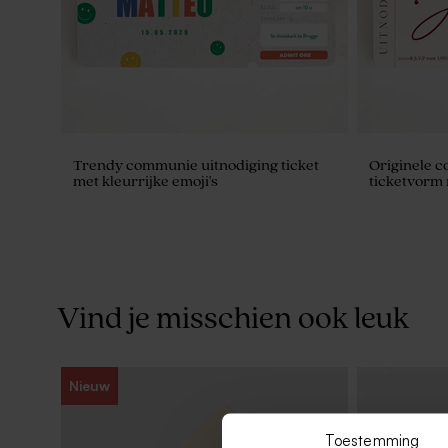
Trendy communie uitnodiging ticket
Originele c
met kleurrijke emoji's
ticketvorm 
Vind je misschien ook leuk
Nieuw
Toestemming