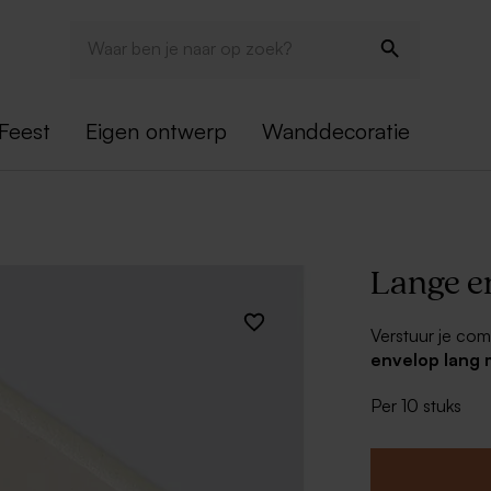
Feest
Eigen ontwerp
Wanddecoratie
Lange e
Verstuur je com
envelop lang 
Combineer met e
Per 10 stuks
een compleet g