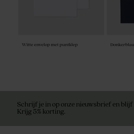
Witte envelop met puntklep
Donkerblau
Schrijf je in op onze nieuwsbrief en blijf
Krijg 5% korting.