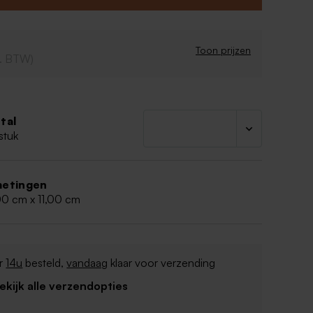
Toon prijzen
cl. BTW)
tal
stuk
etingen
00 cm x 11,00 cm
r
14u
besteld,
vandaag
klaar voor verzending
Bekijk alle verzendopties