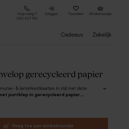
Hulp nodig ?
Inloggen
Favorieten
Winkelmandje
050 407 910
Cadeaus
Zakelijk
nvelop gerecycleerd papier
munie- & lentefeestkaartjes in stijl met deze
met puntklep in gerecycleerd papier
.
en mooi adresetiket of een leuke sluitzegel voor
eheel.
Voeg toe aan winkelmandje