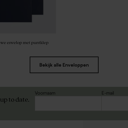
we envelop met puntklep
Bekijk alle Enveloppen
Voornaam
E-mail
 up to date.