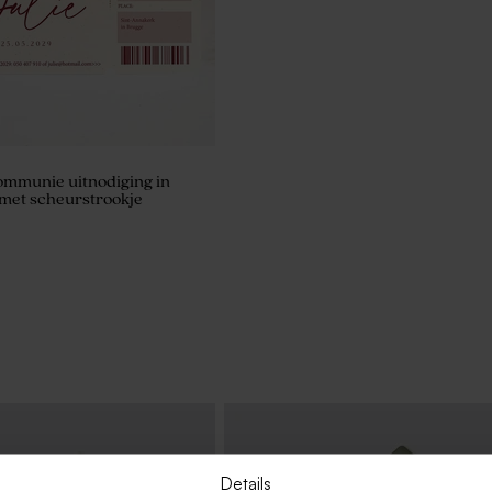
ommunie uitnodiging in
met scheurstrookje
Details