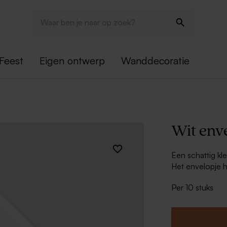
Feest
Eigen ontwerp
Wanddecoratie
Wit env
Een schattig kle
Het envelopje h
het tegenadres
Per 10 stuks
adresetiket en je