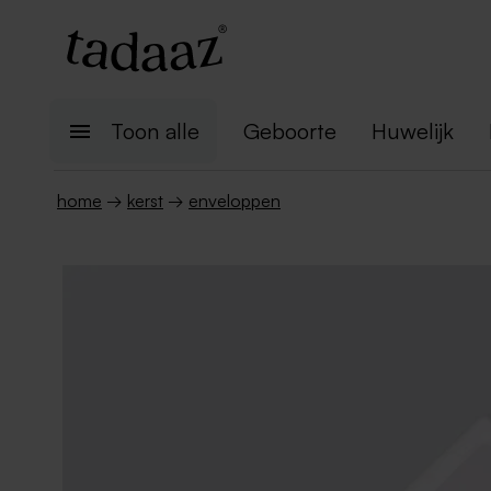
Toon alle
Geboorte
Huwelijk
home
→
kerst
→
enveloppen