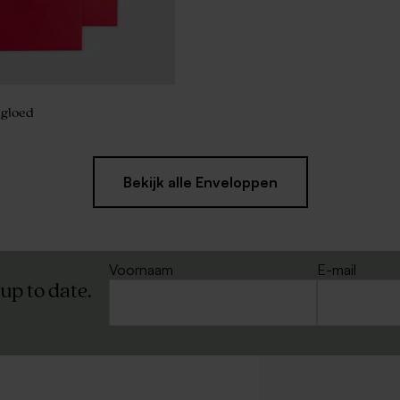
gloed
Bekijk alle Enveloppen
Voornaam
E-mail
 up to date.