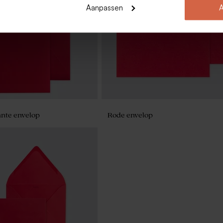
Aanpassen
A
nte envelop
Rode envelop