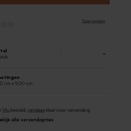
Toon prijzen
cl. BTW)
tal
stuk
etingen
00 cm x 9,00 cm
r
14u
besteld,
vandaag
klaar voor verzending
Bekijk alle verzendopties