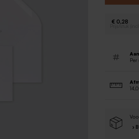
€ 0,28
Prijs/stuk (in
Aan
Per 
Afm
14,
Voo
› 