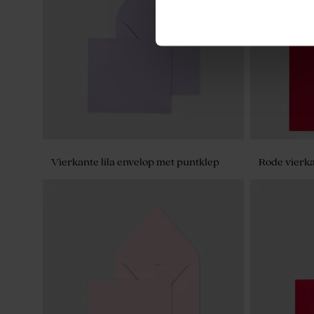
Hippe sluitzegel met trendy kerstman
Vierkante lila envelop met puntklep
Rode vierka