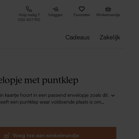
Hulp nodig ?
Inloggen
Favorieten
Winkelmandje
050 407 910
Cadeaus
Zakelijk
elopje met puntklep
in kaartje hoort in een passend envelopje zoals dit.
eeft een puntklep waar voldoende plaats is om
 te noteren. Combineer dit ook met een leuk
 kaartje is helemaal af!
Voeg toe aan winkelmandje