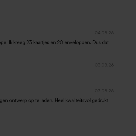
04.08.26
oppe. Ik kreeg 23 kaartjes en 20 enveloppen. Dus dat
03.08.26
03.08.26
gen ontwerp op te laden. Heel kwaliteitsvol gedrukt