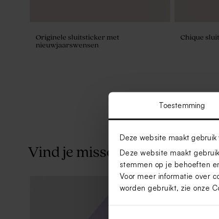
Originele sluitsticker met
Chique sluit
nieuwjaarswensen
Toestemming
Deze website maakt gebruik 
Vind je misschien ook leuk
Deze website maakt gebruik 
stemmen op je behoeften en
Voor meer informatie over c
worden gebruikt, zie onze
C