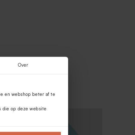
Over
te en webshop beter af te
es die op deze website