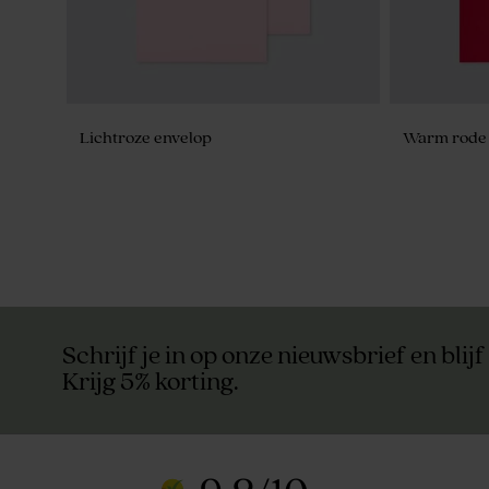
Lichtroze envelop
Warm rode 
Schrijf je in op onze nieuwsbrief en blijf
Krijg 5% korting.