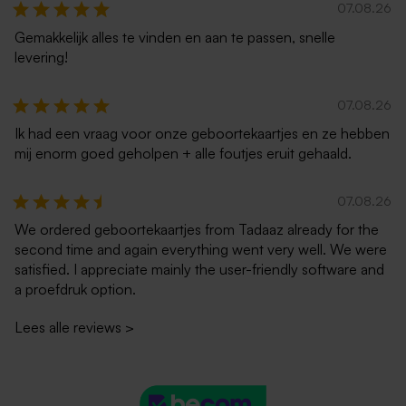
07.08.26
Gemakkelijk alles te vinden en aan te passen, snelle
levering!
07.08.26
Ik had een vraag voor onze geboortekaartjes en ze hebben
mij enorm goed geholpen + alle foutjes eruit gehaald.
07.08.26
We ordered geboortekaartjes from Tadaaz already for the
second time and again everything went very well. We were
satisfied. I appreciate mainly the user-friendly software and
a proefdruk option.
Lees alle reviews
>