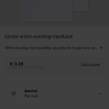
Grote witte envelop vierkant
Witte envelop met puntklep al perfecte huisje voor je
zelf ontworpen kaarten. Tip: combineer met een
sluitzegel voor een persoonlijk effect.
€ 0,28
Toon prijzen
Prijs/stuk (incl. BTW)
Aantal
Per stuk