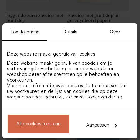
Liggende ecru envelop met
Envelop met puntklep in
puntklep
gerecycleerd papier
Nieuw
Toestemming
Details
Over
Deze website maakt gebruik van cookies
Deze website maakt gebruik van cookies om je
surfervaring te verbeteren en om de website en
webshop beter af te stemmen op je behoeften en
voorkeuren.
Voor meer informatie over cookies, het aanpassen van
uw voorkeuren en de lijst van cookies die op deze
Bruine eco enveloppe
Crèmekleurige enveloppe
website worden gebruikt, zie onze
Cookieverklaring
.
met puntklep
Alle cookies toestaan
Aanpassen