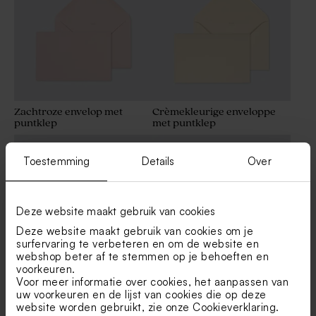
Zachtroze envelop met
Crèmekleurige enveloppe
puntklep
met puntklep
Toestemming
Details
Over
Deze website maakt gebruik van cookies
Deze website maakt gebruik van cookies om je
surfervaring te verbeteren en om de website en
webshop beter af te stemmen op je behoeften en
voorkeuren.
Voor meer informatie over cookies, het aanpassen van
Kleine envelop ecru
Bruine eco enveloppe
uw voorkeuren en de lijst van cookies die op deze
website worden gebruikt, zie onze
Cookieverklaring
.