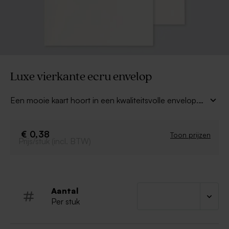
Luxe vierkante ecru envelop
Een mooie kaart hoort in een kwaliteitsvolle envelop.
Deze envelop in gebroken wit met puntklep is de
perfecte verpakking voor jouw kaart. Geef de
bestemmelingen een wauw-effect van begin tot eind.
€ 0,38
Toon prijzen
Prijs/stuk (incl. BTW)
Aantal
Per stuk