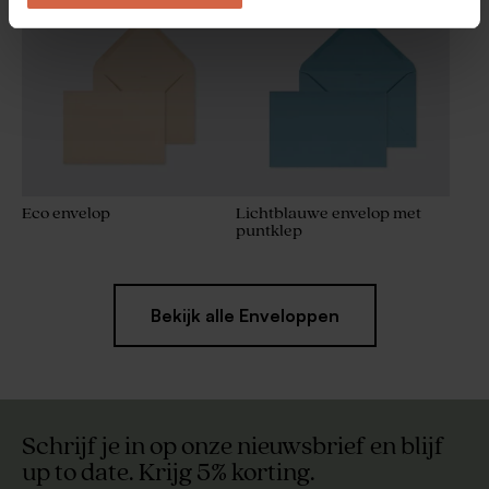
Eco envelop
Lichtblauwe envelop met
puntklep
Bekijk alle Enveloppen
Schrijf je in op onze nieuwsbrief en blijf
up to date. Krijg 5% korting.