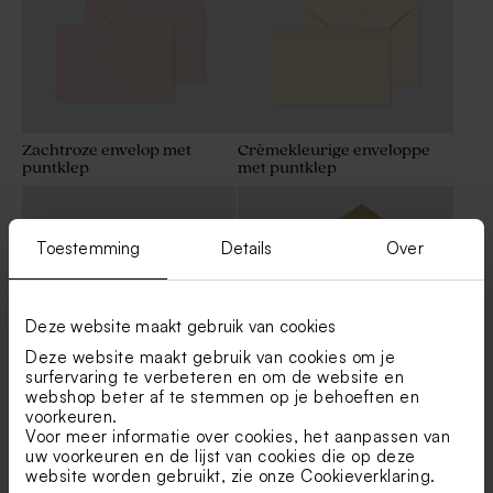
Zachtroze envelop met
Crèmekleurige enveloppe
puntklep
met puntklep
Toestemming
Details
Over
Deze website maakt gebruik van cookies
Deze website maakt gebruik van cookies om je
surfervaring te verbeteren en om de website en
webshop beter af te stemmen op je behoeften en
voorkeuren.
Envelop lang gerecycleerd
Envelop goud metallic met
Voor meer informatie over cookies, het aanpassen van
papier
puntklep
uw voorkeuren en de lijst van cookies die op deze
website worden gebruikt, zie onze
Cookieverklaring
.