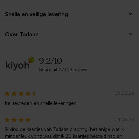
Snelle en veilige levering
Over Tadaaz
9.2
/
10
Score uit 27303 reviews.
06.08.26
hel tevreden en snelle leveringen
04.08.26
Ik vind de kaartjes van Tadaaz prachtig, het enige wat ik
minder leuk vond was dat ik 20 kaartjes besteld had en