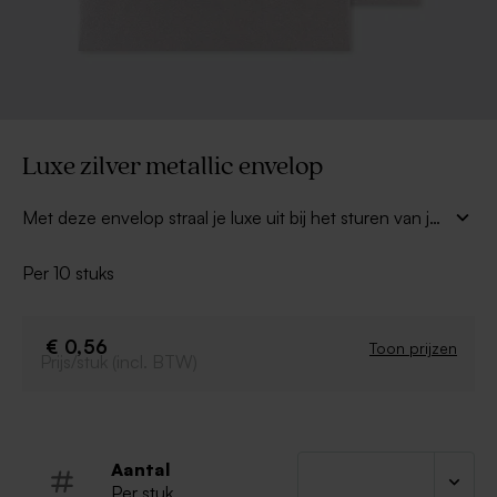
Luxe zilver metallic envelop
Met deze envelop straal je luxe uit bij het sturen van je
kaart. De envelop is gemaakt in zilverkleurig, glanzend
papier en heeft een sierlijke puntklep.
Per 10 stuks
€ 0,56
Toon prijzen
Prijs/stuk (incl. BTW)
Aantal
Per stuk