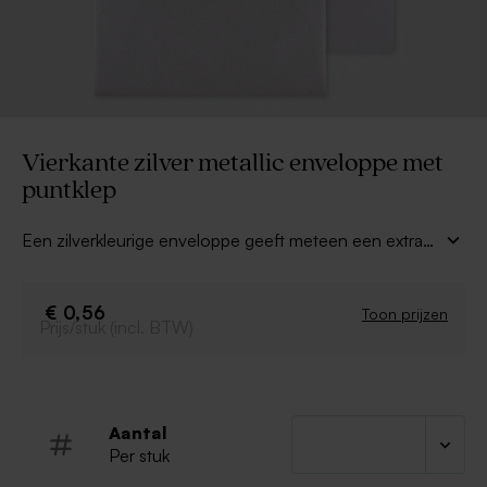
Vierkante zilver metallic enveloppe met
puntklep
Een zilverkleurige enveloppe geeft meteen een extra
mooi effect aan je kaart! Je uitnodiging zal opvallen,
zoveel is zeker!
€ 0,56
Toon prijzen
Prijs/stuk (incl. BTW)
Aantal
Per stuk