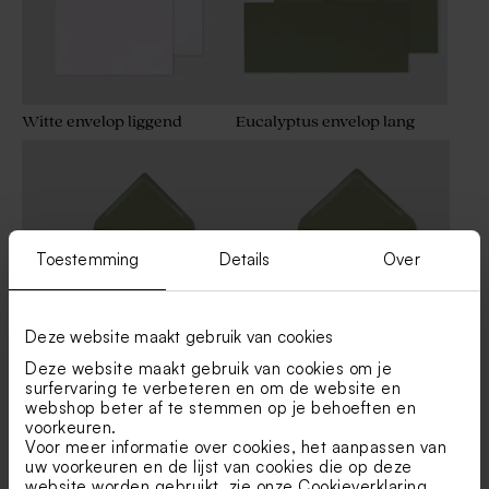
Witte envelop liggend
Eucalyptus envelop lang
Toestemming
Details
Over
Deze website maakt gebruik van cookies
Deze website maakt gebruik van cookies om je
Eucalyptus groene envelop
Eucalyptus groene envelop
surfervaring te verbeteren en om de website en
met puntklep
met puntklep
webshop beter af te stemmen op je behoeften en
voorkeuren.
Voor meer informatie over cookies, het aanpassen van
uw voorkeuren en de lijst van cookies die op deze
Bekijk alle Enveloppen
website worden gebruikt, zie onze
Cookieverklaring
.