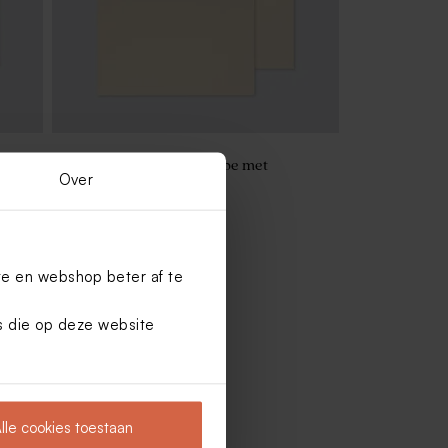
Crèmekleurige enveloppe met
Over
puntklep
te en webshop beter af te
es die op deze website
lle cookies toestaan