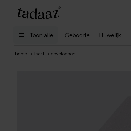
Toon alle
Geboorte
Huwelijk
home
→
feest
→
enveloppen