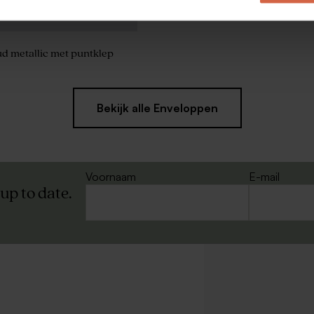
d metallic met puntklep
Bekijk alle Enveloppen
Voornaam
E-mail
 up to date.