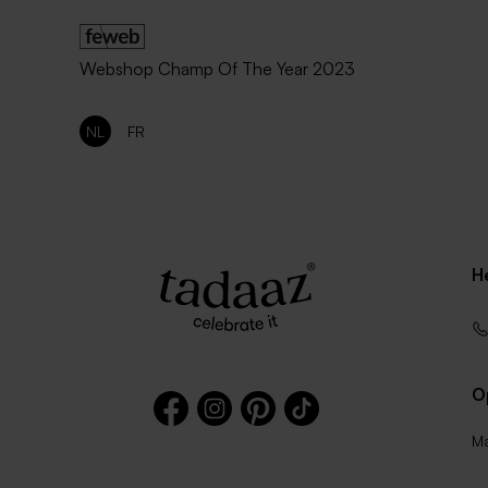
Webshop Champ Of The Year 2023
NL
FR
H
O
Ma