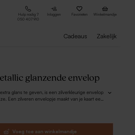
Hulp nodig ?
Inloggen
Favorieten
Winkelmandje
050 407 910
Cadeaus
Zakelijk
etallic glanzende envelop
extra glans te geven, is een zilverkleurige envelop
ze. Een zilveren envelopje maakt van je kaart een
 chic om te versturen. We hebben het formaat zo
e kaartje nog binnen het normaal porttarief valt.
Voeg toe aan winkelmandje