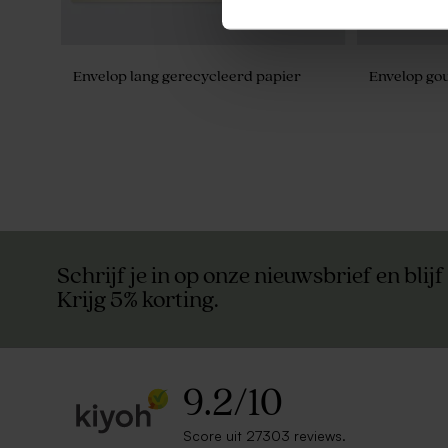
Envelop lang gerecycleerd papier
Envelop gou
Schrijf je in op onze nieuwsbrief en blijf
Krijg 5% korting.
9.2
/
10
Score uit 27303 reviews.