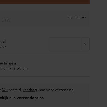
Toon prijzen
cl. BTW)
tal
stuk
etingen
00 cm x 12,50 cm
r
14u
besteld,
vandaag
klaar voor verzending
Bekijk alle verzendopties