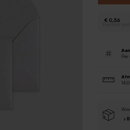
€ 0,56
Prijs/stuk (in
Aan
Per 
Afm
14,
Voo
› 