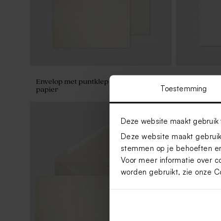
Envelop met puntklep in gerecycleerd
Liggende e
Toestemming
papier
Deze website maakt gebruik 
Deze website maakt gebruik 
stemmen op je behoeften en
Voor meer informatie over c
worden gebruikt, zie onze
C