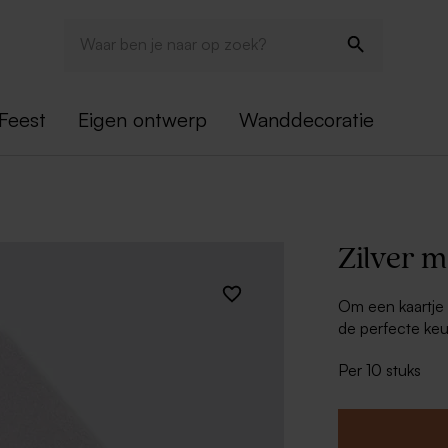
Feest
Eigen ontwerp
Wanddecoratie
Zilver m
Om een kaartje 
de perfecte keu
VIP-kaart, heel
Per 10 stuks
ontworpen dat j